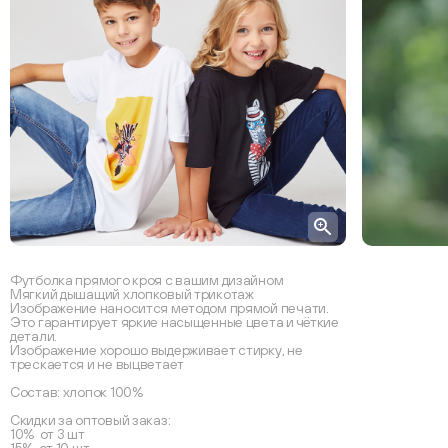
Футболка прямого кроя с вашим дизайном
Мягкий дышащий хлопковый трикотаж
Изображение наносится методом прямой печати.
Это гарантирует яркие насыщенные цвета и чёткие
детали.
Изображение хорошо выдерживает стирку, не
трескается и не выцветает
Состав: хлопок 100%
Скидки за оптовый заказ:
10% от 3 шт