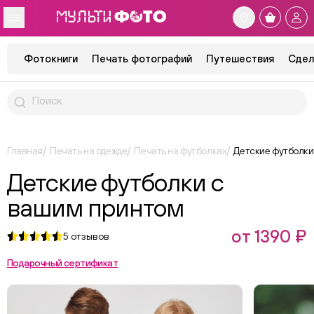
Фотокниги
Печать фотографий
Путешествия
Сдел
Главная
Печать на одежде
Печать на футболках
Детские футболки
Детские футболки с
вашим принтом
от 1390 ₽
5
отзывов
Подарочный сертификат