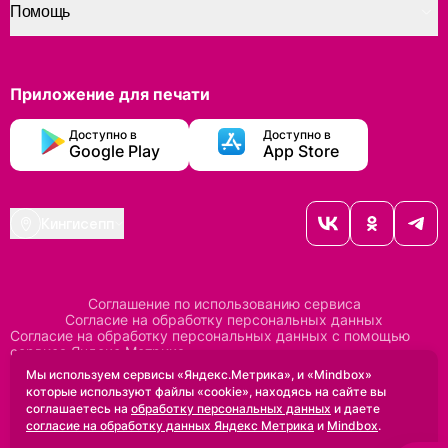
Помощь
Приложение для печати
Доступно в
Доступно в
Google Play
App Store
Кингисепп
Соглашение по использованию сервиса
Согласие на обработку персональных данных
Согласие на обработку персональных данных с помощью
сервиса Яндекс Метрика
Согласие на обработку персональных данных с помощью
Мы используем сервисы «Яндекс.Метрика», и «Mindbox»
сервиса Mindbox
которые используют файлы «cookie», находясь на сайте вы
Положение по обработке персональных данных
соглашаетесь на
обработку персональных данных
и даете
Политика конфиденциальности
Договор оферты
согласие на обработку данных Яндекс Метрика
и
Mindbox
.