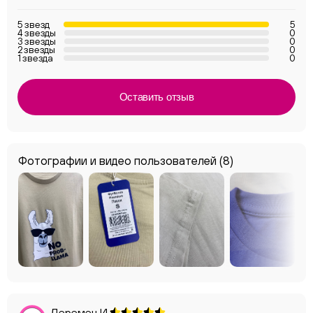
5 звезд
5
4 звезды
0
3 звезды
0
2 звезды
0
1 звезда
0
Оставить отзыв
Фотографии и видео пользователей
(8)
Деремен И.