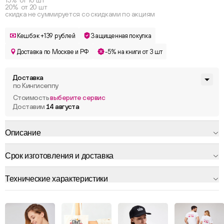
15% от 10 шт
20% от 20 шт
скидка не суммируется со скидками по акциям
Кешбэк +139 рублей
Защищенная покупка
Доставка по Москве и РФ
-5% на книги от 3 шт
Доставка
по Кингисеппу
Стоимость
выберите сервис
Доставим
14 августа
Описание
Срок изготовления и доставка
Технические характеристики