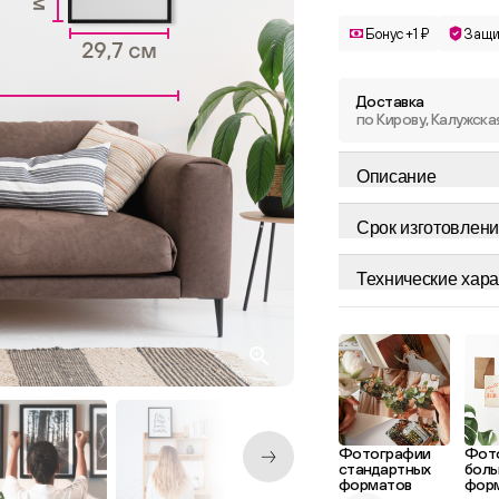
Бонус +1 ₽
Защи
Доставка
по Кирову, Калужска
Описание
Срок изготовлени
Технические хара
Фотографии
Фот
стандартных
боль
форматов
фор