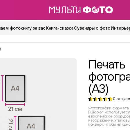
аем фотокнигу за вас
Книга-сказка
Сувениры с фото
Интерьер
3
Печать
фотогр
(А3)
0
отзыво
Фотографии формата 
Fujicolor, использует
европейское оборудов
изображение. Упаковы
конверт, чтобы ни одн