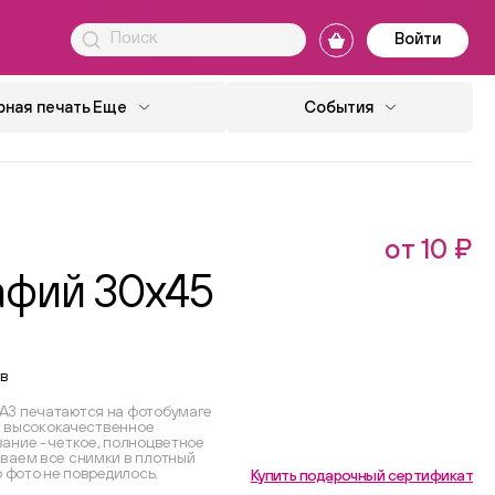
Войти
ная печать
Еще
События
от 10 ₽
афий 30x45
в
А3 печатаются на фотобумаге
ся высококачественное
ание - четкое, полноцветное
ваем все снимки в плотный
о фото не повредилось.
Купить подарочный сертификат