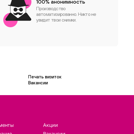
100% анонимность
Производство
автоматизированно. Никто не
увидит твои снимки.
Печать визиток
Вакансии
менты
Акции
вание
Вакансии