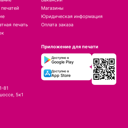
 печатей
Магазины
ие
Юридическая информация
тная печать
Оплата заказа
ок
Приложение для печати
Доступно в
Google Play
Доступно в
App Store
1-81
шоссе, 5к1