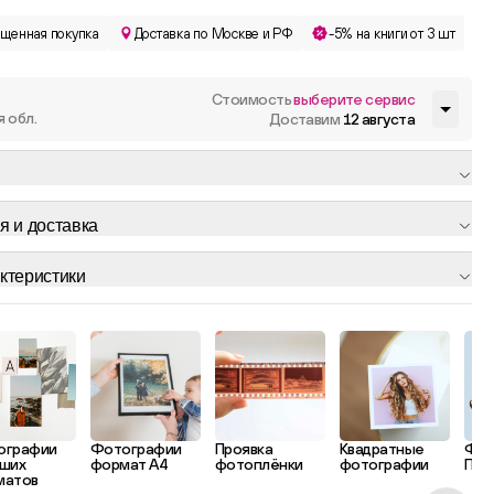
щенная покупка
Доставка по Москве и РФ
-5% на книги от 3 шт
Стоимость
выберите сервис
я обл.
Доставим
12 августа
я и доставка
ктеристики
ографии
Фотографии
Проявка
Квадратные
Фот
ших
формат А4
фотоплёнки
фотографии
Пол
матов