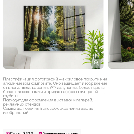
Пластификация фотографий — акриловое покрытие на
алюминиевом композите. Оно защищает изображение
от влаги, пыли, царапин, УФ‑излучения. Делает цвета
более насыщенными и придает эффект глянцевой
глубины
Подходит для оформления выставок и галерей,
рекламных стендов
Самый долговечный способ сохранения ваших
изображений
Бонус +357 ₽
Защищенная покупка