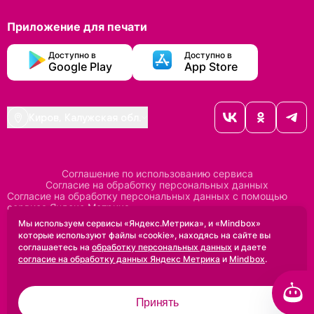
Приложение для печати
Доступно в
Доступно в
Google Play
App Store
Киров, Калужская обл.
Соглашение по использованию сервиса
Согласие на обработку персональных данных
Согласие на обработку персональных данных с помощью
сервиса Яндекс Метрика
Согласие на обработку персональных данных с помощью
Мы используем сервисы «Яндекс.Метрика», и «Mindbox»
сервиса Mindbox
которые используют файлы «cookie», находясь на сайте вы
Положение по обработке персональных данных
соглашаетесь на
обработку персональных данных
и даете
Политика конфиденциальности
Договор оферты
согласие на обработку данных Яндекс Метрика
и
Mindbox
.
Дизайн сделан в
Uprock
Принять
2005-2026 ©
Проектирование и SEO:
Baklenev SEO