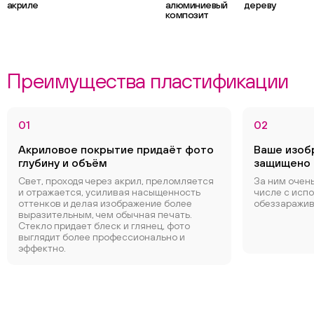
акриле
алюминиевый
дереву
композит
Преимущества пластификации
01
02
Акриловое покрытие придаёт фото
Ваше изоб
глубину и объём
защищено о
Свет, проходя через акрил, преломляется
За ним очень
и отражается, усиливая насыщенность
числе с исп
оттенков и делая изображение более
обеззаражив
выразительным, чем обычная печать.
Стекло придает блеск и глянец, фото
выглядит более профессионально и
эффектно.