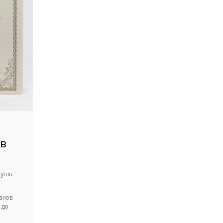
в
тушь.
анов
 до