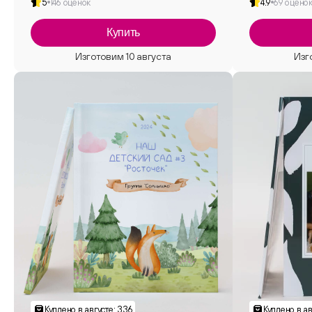
5
146 оценок
4.9
69 оцено
Купить