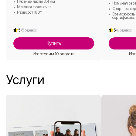
Плотные листы 0,4 мм
Номинал серт
Матовая фотопечат
Отправка сер
Разворот 180°
Возможность 
сертификата.
5
5 оценок
5
6 оценок
Купить
Услуги