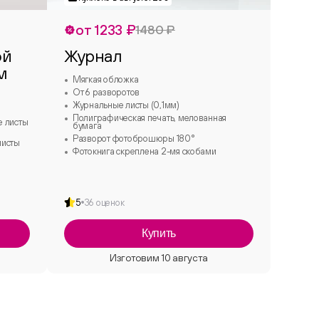
от 1233 ₽
1480 ₽
ой
Журнал
м
Мягкая обложка
От 6 разворотов
Журнальные листы (0,1мм)
Полиграфическая печать, мелованная
е листы
бумага
Разворот фотоброшюры 180°
листы
Фотокнига скреплена 2-мя скобами
5
36 оценок
Купить