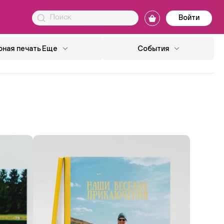
Войти
ная печать
Еще
События