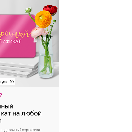
₽
чный
кат на любой
л
 подарочный сертификат.