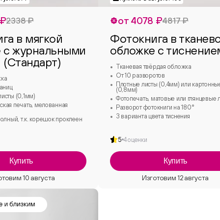
 ₽
от 4078 ₽
2338 ₽
4817 ₽
га в мягкой
Фотокнига в тканев
 с журнальными
обложке с тиснение
 (Стандарт)
Тканевая твёрдая обложка
От 10 разворотов
жка
Плотные листы (0,4мм) или картонны
раниц
(0,8мм)
исты (0,1мм)
Фотопечать, матовые или глянцевые 
кая печать, мелованная
Разворот фотокниги на 180°
3 варианта цвета тиснения
олный, т.к. корешок проклеен
5
4 оценки
Купить
Купить