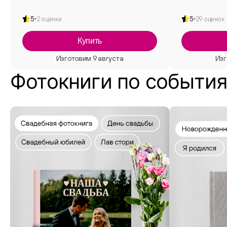
5
2 оценки
5
29 оценок
Купить
Фотокниги по событи