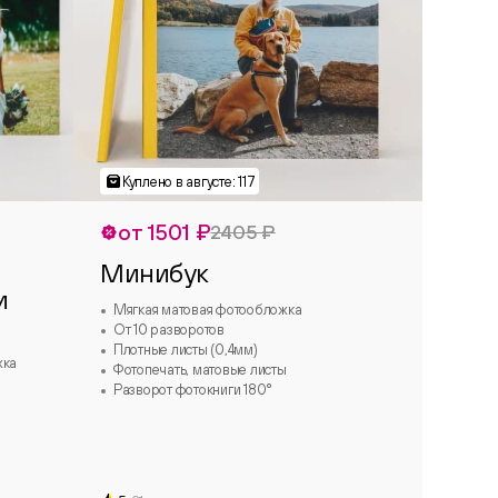
от 1501 ₽
2405 ₽
Минибук
и
Мягкая матовая фотообложка
От 10 разворотов
Плотные листы (0,4мм)
жка
Фотопечать, матовые листы
Разворот фотокниги 180°