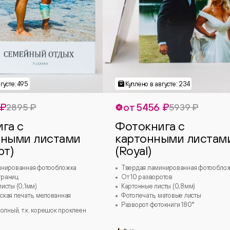
 ₽
от 5456 ₽
2895 ₽
5939 ₽
га с
Фотокнига с
ьными листами
картонными листам
рт)
(Royal)
инированная фотообложка
Твердая ламинированная фотообло
страниц
От 10 разворотов
исты (0,1мм)
Картонные листы (0,8мм)
кая печать, мелованная
Фотопечать, матовые листы
Разворот фотокниги 180°
олный, т.к. корешок проклеен