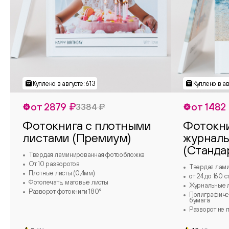
от 2879 ₽
от 1482
3384 ₽
Фотокнига с плотными
Фотокни
листами (Премиум)
журнал
(Станда
Твердая ламинированная фотообложка
От 10 разворотов
Твердая лам
Плотные листы (0,4мм)
от 24 до 160 
Фотопечать, матовые листы
Журнальные л
Разворот фотокниги 180°
Полиграфичес
бумага
Разворот не п