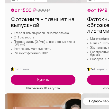
от 1500 ₽
от 1948
1800 ₽
Фотокнига - планшет на
Фотокни
выпускной
обложке
листами
Твердая ламинированная фотообложка
От 1 разворота
Мягкая обло
Плотные листы (0,4мм) или картонные листы
40 или 60 ст
(0,8 мм)
Журнальные л
Фотопечать, матовые листы
Полиграфичес
Разворот фотокниги 180°
бумага
Разворот не п
5
6 оценок
5
18 оценок
Купить