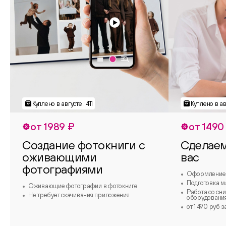
Куплено в августе : 411
Куплено в ав
от 1989 ₽
от 1490
Создание фотокниги с
Сделаем
оживающими
вас
фотографиями
Оформление 
Подготовка м
Оживающие фотографии в фотокниге
Работа со сн
Не требует скачивания приложения
оборудовани
от 1 490 руб 