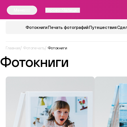
Меню
Кирово-Чепецк
Фотокниги
Печать фотографий
Путешествия
Сдел
Главная
Фотопечать
Фотокниги
Фотокниги