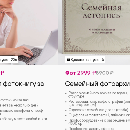
густе : 236
Куплено в августе : 5
 ₽
от 2999 ₽
8900 ₽
 фотокнигу за
Семейный фотоархи
Разбор семейного архива по годам,
структуре
фотокниги за вас
Реставрация старых фотографий (ре
цветокоррекция)
акета за несколько дней
Отрисовка семейного древа (герба)
имками с телефона, с проф.
я
Оцифровка фотографий, плёнок и ск
за сборку макета любой книги
Проф. оборудование с разрешением
4800 dpi
Профессиональная вёрстка