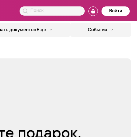
Войти
чать документов
Еще
События
те подарок,