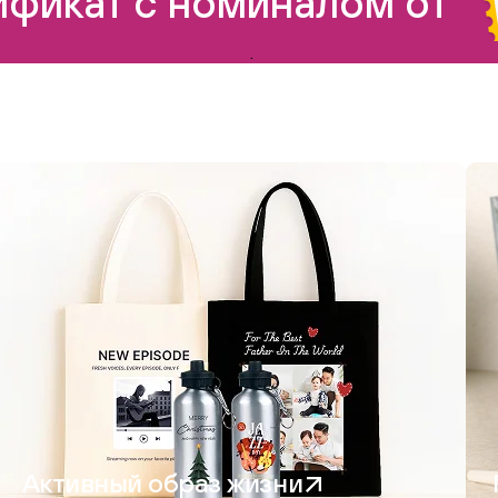
фикат с номиналом от
.
Активный образ жизни