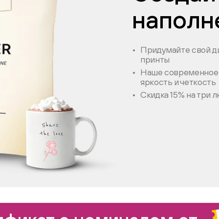
наполн
Придумайте свой ди
принты
Наше современное 
яркость и четкость
Скидка 15% на три 