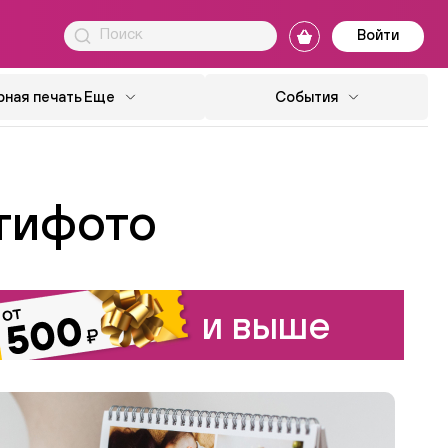
Войти
ная печать
Еще
События
тифото
и выше