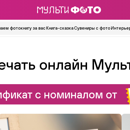
аем фотокнигу за вас
Книга-сказка
Сувениры с фото
Интерьер
ечать онлайн Муль
фикат с номиналом от