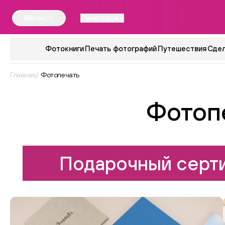
Меню
Лучегорск
Фотокниги
Печать фотографий
Путешествия
Сдел
Главная
Фотопечать
Фотоп
Подарочный серти