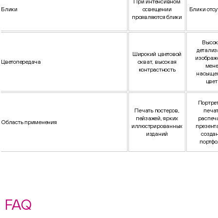
При интенсивном
Блики
освещении
Блики отсу
проявляются блики
Высок
детализ
Широкий цветовой
изображ
Цветопередача
охват, высокая
мене
контрастность
насыще
цвет
Портре
Печать постеров,
печат
пейзажей, ярких
распеч
Область применения
иллюстрированных
презент
изданий
созда
портфо
FAQ