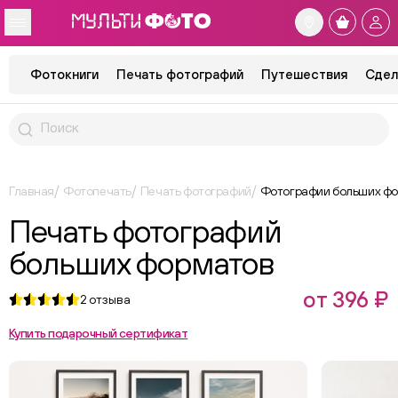
Фотокниги
Печать фотографий
Путешествия
Сдел
Главная
Фотопечать
Печать фотографий
Фотографии больших ф
Печать фотографий
больших форматов
от 396 ₽
2
отзыва
Купить подарочный сертификат