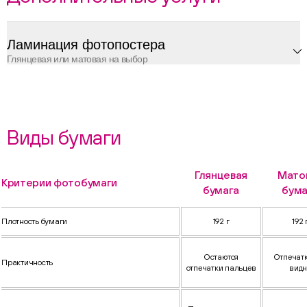
Ламинация фотопостера
Глянцевая или матовая на выбор
Виды бумаги
Глянцевая
Мато
Критерии фотобумаги
бумага
бума
Плотность бумаги
192 г
192 
Остаются
Отпечатк
Практичность
отпечатки пальцев
видн