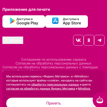
Приложение для печати
Доступно в
Доступно в
Google Play
App Store
Можга
Соглашение по использованию сервиса
Согласие на обработку персональных данных
Согласие на обработку персональных данных с помощью
сервиса Яндекс Метрика
Согласие на обработку персональных данных с помощью
Мы используем сервисы «Яндекс.Метрика», и «Mindbox»
сервиса Mindbox
которые используют файлы «cookie», находясь на сайте вы
Положение по обработке персональных данных
соглашаетесь на
обработку персональных данных
и даете
Политика конфиденциальности
Договор оферты
согласие на обработку данных Яндекс Метрика
и
Mindbox
.
Дизайн сделан в
Uprock
Принять
2005-2026 ©
Проектирование и SEO:
Baklenev SEO