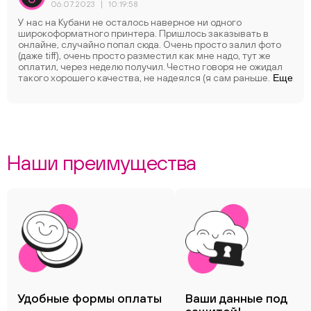
06.07.2023
|
10:19:58
У нас на Кубани не осталось наверное ни одного
широкоформатного принтера. Пришлось заказывать в
онлайне, случайно попал сюда. Очень просто залил фото
(даже tiff), очень просто разместил как мне надо, тут же
оплатил, через неделю получил. Честно говоря не ожидал
такого хорошего качества, не надеялся (я сам раньше
Еще
профессионально печатал фото). Просто не к чему
придраться, особенно к цветопередаче, я ждал что на
печати будут некорректные оттенки (мой монитор
откалиброван и поддерживает AdobeRGB 100%). Но пришло
всё тон в тон, идеально. Так же порадовала упаковка, в
картонной коробке, в пупырке, ещё обёрнута внутри. Когда
снова понадобится печатать обязательно обращусь ещё.
Наши преимущества
Спасибо.
Удобные формы оплаты
Ваши данные под