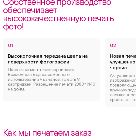
Собственное производство
обеспечивает
высококачественную печать
фото!
01
02
Высокоточная передача цвета на
Новая печ
поверхности фотографии
улучшенно
чернил
Печать пигментными чернилами.
Возможность одновременного
Актуальная 
использования 9 каналов, то есть 9
изображения
картриджей. Разрешение печати 2880*1440
позволяющее
на дюйм.
вручную под
насыщенност
красок на го
Как мы печатаем заказ