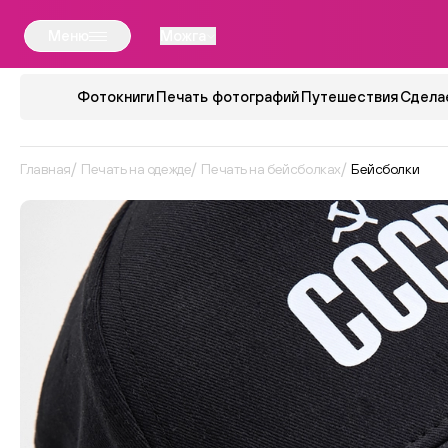
Меню
Можга
Фотокниги
Печать фотографий
Путешествия
Сдела
Главная
Печать на одежде
Печать на бейсболках
Бейсболки