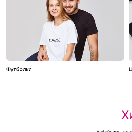
Футболки
Ш
Х
Бейсболки, укр