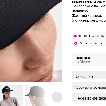
выцветанию и разм
Бейсболка с вашим
подарком.
Жесткий козырек
5 клиньев, регулир
Кешбэк +113 рублей
-5% на книги от 3 шт
Доставка
по Можге
Описание
Срок изготовлени
Технические хара