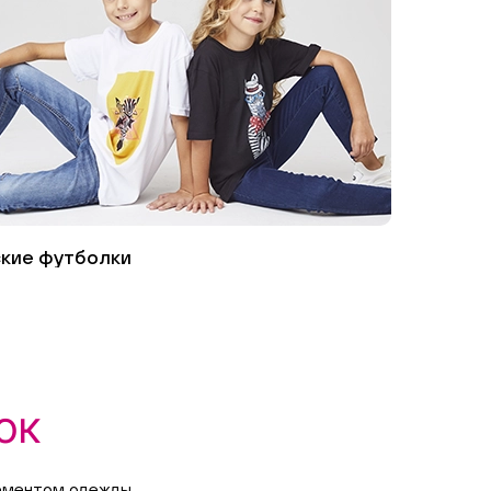
кие футболки
ок
лементом одежды