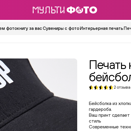
ем фотокнигу за вас
Сувениры с фото
Интерьерная печать
Пе
Печать 
бейсбо
2
отзыва
Бейсболка из хлопк
гардероба.
Ваш принт сделает
стиль
Современные техно