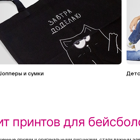
опперы и сумки
Детс
ит принтов для бейсбол
ашенные яркими и оригинальными рисунками, стали важным э