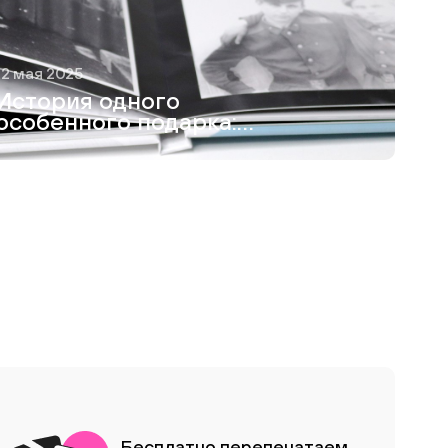
12 мая 2025
История одного
особенного подарка:
как я создавала
фотокнигу для
дедушки
Бесплатно перепечатаем