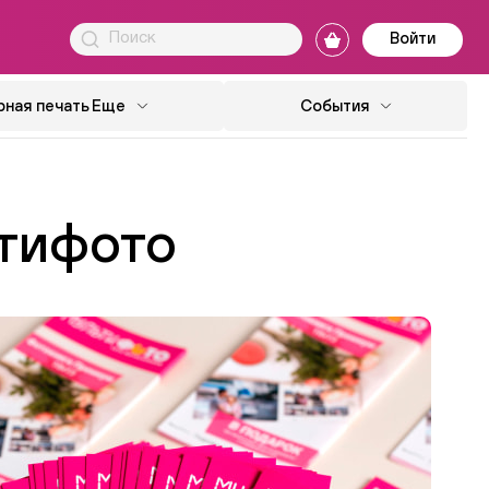
Войти
ная печать
Еще
События
тифото