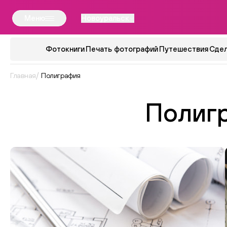
Меню
Новоуральск
Фотокниги
Печать фотографий
Путешествия
Сдел
Главная
Полиграфия
Полиг