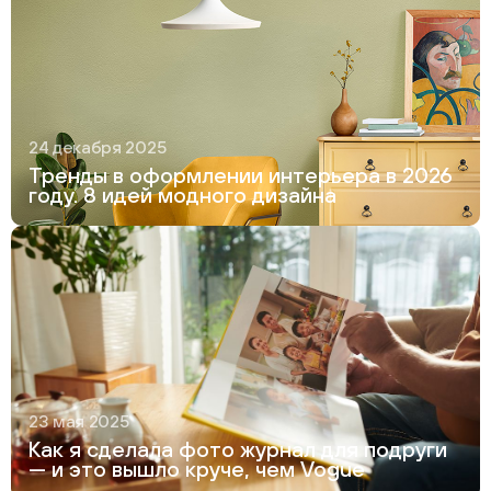
24 декабря 2025
Тренды в оформлении интерьера в 2026
году. 8 идей модного дизайна
23 мая 2025
Как я сделала фото журнал для подруги
— и это вышло круче, чем Vogue