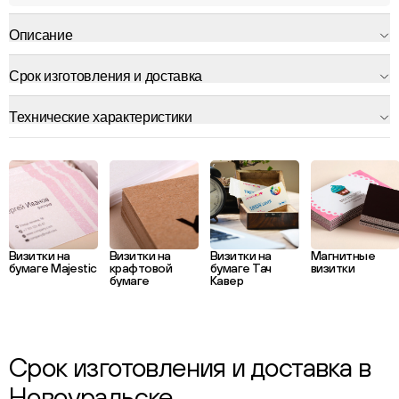
Описание
Срок изготовления и доставка
Технические характеристики
Визитки на
Визитки на
Визитки на
Магнитные
бумаге Majestic
крафтовой
бумаге Тач
визитки
бумаге
Кавер
Срок изготовления и доставка в
Новоуральске