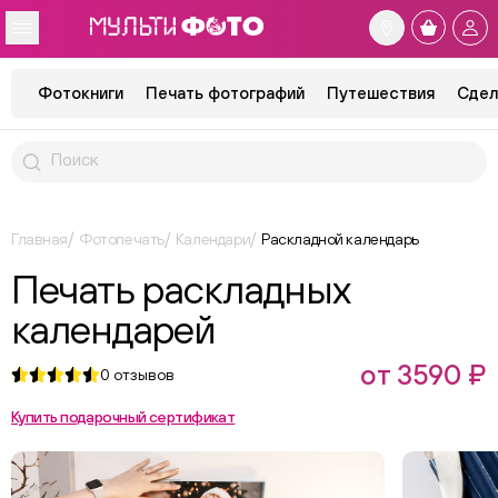
Фотокниги
Печать фотографий
Путешествия
Сдел
Главная
Фотопечать
Календари
Раскладной календарь
Печать раскладных
календарей
от 3590 ₽
0
отзывов
Купить подарочный сертификат