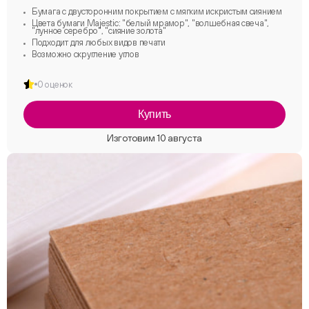
Бумага с двусторонним покрытием с мягким искристым сиянием
Цвета бумаги Majestic: "белый мрамор", "волшебная свеча",
"лунное серебро", "сияние золота"
Подходит для любых видов печати
Возможно скругление углов
0 оценок
Купить