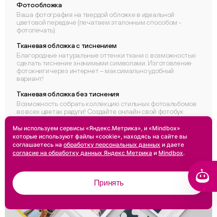
Фотообложка
Ваша фотография на твердой обложке в идеальной
цветовой передаче (печатаем эталонным способом -
фотопечать).
Тканевая обложка с тиснением
Благородные натуральные оттенки ткани с возможностью
сделать тиснение значимыми символами. Изготовление
фотокниги через интернет – максимально удобный
вариант!
Тканевая обложка без тиснения
Возможность собрать коллекцию стильных фотоальбомов
во всех цветах радуги! Создайте онлайн свой фотобук
через удобный конструктор. Купить – легко!
Мы используем сервисы «Яндекс.Метрика», и «Mindbox»
которые используют файлы «cookie», находясь на сайте вы
соглашаетесь на
обработку персональных данных
и даете
согласие на обработку данных Яндекс Метрика
и
Mindbox
.
Принять