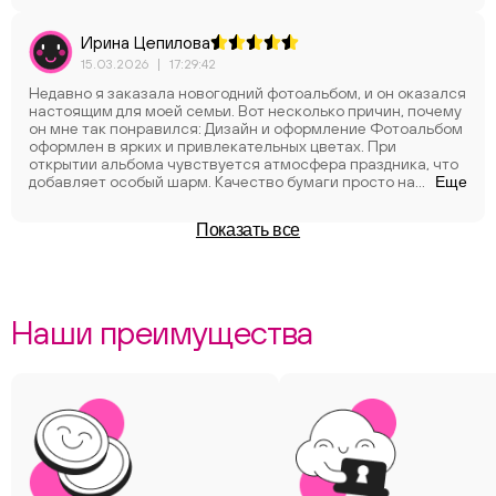
Ирина Цепилова
15.03.2026
|
17:29:42
Недавно я заказала новогодний фотоальбом, и он оказался
настоящим для моей семьи. Вот несколько причин, почему
он мне так понравился: Дизайн и оформление Фотоальбом
оформлен в ярких и привлекательных цветах. При
открытии альбома чувствуется атмосфера праздника, что
добавляет особый шарм. Качество бумаги просто на
Еще
высоте! Она плотная, отлично подходит для фотографии. Я
была приятно удивлена, что изображения не бледнеют. Это
Показать все
отличный подарок для родных и близких. Новый год — это
время, когда хочется делиться радостью и теплом. Такой
альбом станет отличным местом для хранения памятных
моментов, запечатленных на фото, и согреет сердца в
холодные зимние вечера. Если вы ищете идеальный
Наши преимущества
фотоальбом на новогоднюю тематику, я с уверенностью
могу рекомендовать этот! Он не только красивый и
качественный, но и наполнен духом праздника. Не упустите
шанс сохранить ваши зимние воспоминания в таком
прекрасном оформлении!