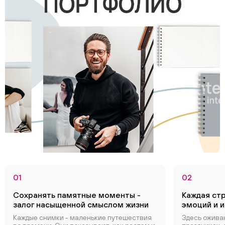
01
02
Сохранять памятные моменты -
Каждая ст
залог насыщенной смыслом жизни
эмоций и 
Каждые снимки - маленькие путешествия
Здесь ожива