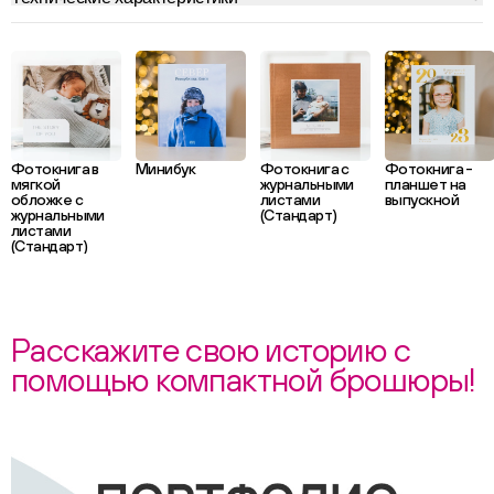
Фотокнига в
Минибук
Фотокнига с
Фотокнига -
мягкой
журнальными
планшет на
обложке с
листами
выпускной
журнальными
(Стандарт)
листами
(Стандарт)
Расскажите свою историю с
помощью компактной брошюры!