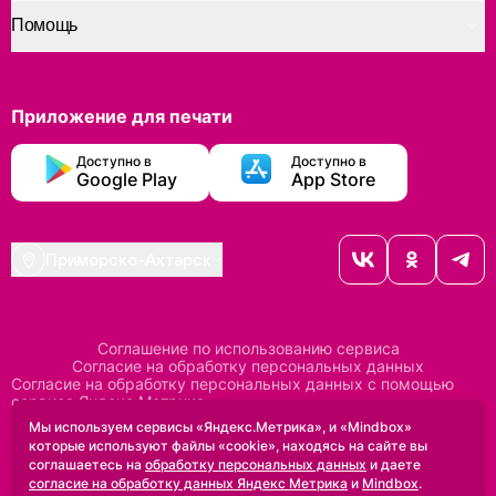
Помощь
Приложение для печати
Доступно в
Доступно в
Google Play
App Store
Приморско-Ахтарск
Соглашение по использованию сервиса
Согласие на обработку персональных данных
Согласие на обработку персональных данных с помощью
сервиса Яндекс Метрика
Согласие на обработку персональных данных с помощью
Мы используем сервисы «Яндекс.Метрика», и «Mindbox»
сервиса Mindbox
которые используют файлы «cookie», находясь на сайте вы
Положение по обработке персональных данных
соглашаетесь на
обработку персональных данных
и даете
Политика конфиденциальности
Договор оферты
согласие на обработку данных Яндекс Метрика
и
Mindbox
.