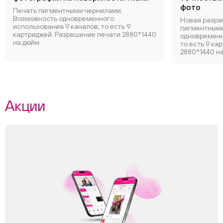
фото
Печать пигментными чернилами.
Возможность одновременного
Новая разра
использования 9 каналов, то есть 9
пигментными
картриджей. Разрешение печати 2880*1440
одновременн
на дюйм.
то есть 9 ка
2880*1440 на
Акции