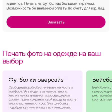
клиентов. Печать на футболках большим тиражом.
Возможность безналичной оплаты по счету для юр. лиц.
Заказать
Печать фото на одежде на ваш
выбор
Футболки оверсайз
Бейсб
Свободный крой обеспечивает лёгкость и
Бейсболка с
комфорт. Эта модель из натурального
превосходны
хлопка не скатывается и хорошо держит
рекламный и
форму. Принт сохранит свой вид даже после
корпоративн
многочисленных стирок. Эта футболка
подойдёт как мужчинам, так и женщинам.