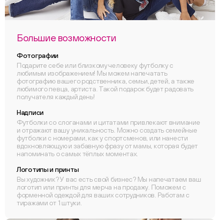
Большие возможности
Фотографии
Подарите себе или близкому человеку футболку с
любимым изображением! Мы можем напечатать
фотографию вашего родственника, семьи, детей, а также
любимого певца, артиста. Такой подарок будет радовать
получателя каждый день!
Надписи
Футболки со слоганами и цитатами привлекают внимание
и отражают вашу уникальность. Можно создать семейные
футболки с номерами, как у спортсменов, или нанести
вдохновляющую и забавную фразу от мамы, которая будет
напоминать о самых тёплых моментах.
Логотипы и принты
Вы художник? У вас есть свой бизнес? Мы напечатаем ваш
логотип или принты для мерча на продажу. Поможем с
форменной одеждой для ваших сотрудников. Работам с
тиражами от 1 штуки.