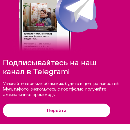
Подписывайтесь на наш
канал в Telegram!
Узнавайте первыми об акциях, будьте в центре новостей
Мультифото, знакомьтесь с портфолио, получайте
эксклюзивные промокоды!
Перейти