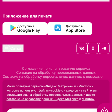
Приложение для печати
Доступно в
Доступно в
Google Play
App Store
Сатка
Соглашение по использованию сервиса
Согласие на обработку персональных данных
Согласие на обработку персональных данных с помощью
сервиса Яндекс Метрика
Согласие на обработку персональных данных с помощью
Мы используем сервисы «Яндекс.Метрика», и «Mindbox»
сервиса Mindbox
которые используют файлы «cookie», находясь на сайте вы
Положение по обработке персональных данных
соглашаетесь на
обработку персональных данных
и даете
Политика конфиденциальности
Договор оферты
согласие на обработку данных Яндекс Метрика
и
Mindbox
.