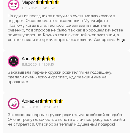
Мария
13.11.2025
|
14:33:23
На один из праздников получила очень милую кружку в
подарок. Оказалось, что заказывали в Мультифото.
Поэтому когда встал вопрос где заказать памятный
сувенир, то вопросов не было, так как в хорошем качестве
печати уверенна. Кружка год в активной эксплуатации, а
она все такая же яркая и привлекательная. Ассортимент
Еще
расширяется. что очень радует! В этот раз выбор пал на
такую милую и чудесную кружку с фигурной ручкой.
Спасибо!
Анна
11.11.2025
|
11:58:15
Заказывала парные кружки родителям на годовщину,
сделали очень ярко и красиво, жду реакции уже на
празднике
Ариадна
10.11.2025
|
12:33:00
Заказывала парные кружки родителям на юбилей свадьбы.
Очень тронуты, качество печати отличное, рисунок яркий и
не стирается. Спасибо за тёплый и душевный подарок!