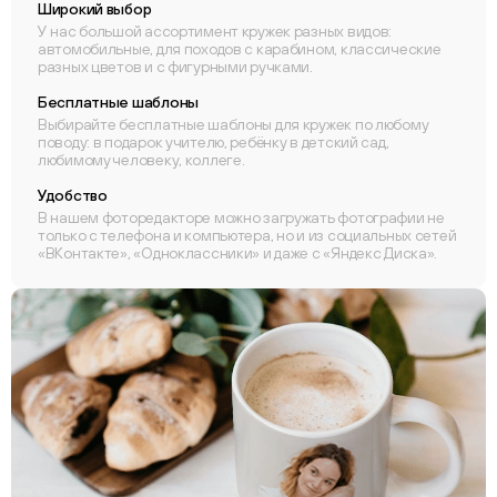
Широкий выбор
У нас большой ассортимент кружек разных видов:
автомобильные, для походов с карабином, классические
разных цветов и с фигурными ручками.
Бесплатные шаблоны
Выбирайте бесплатные шаблоны для кружек по любому
поводу: в подарок учителю, ребёнку в детский сад,
любимому человеку, коллеге.
Удобство
В нашем фоторедакторе можно загружать фотографии не
только с телефона и компьютера, но и из социальных сетей
«ВКонтакте», «Одноклассники» и даже с «Яндекс Диска».