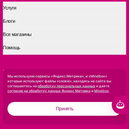
Услуги
Блоги
Все магазины
Помощь
Приложение для печати
Мы используем сервисы «Яндекс.Метрика», и «Mindbox»
которые используют файлы «cookie», находясь на сайте вы
Доступно в
Доступно в
соглашаетесь на
обработку персональных данных
и даете
Google Play
App Store
согласие на обработку данных Яндекс Метрика
и
Mindbox
.
Североморск
Принять