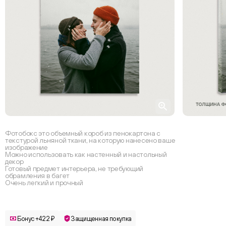
Фотобокс это объемный короб из пенокартона с
текстурой льняной ткани, на которую нанесено ваше
изображение
Можно использовать как настенный и настольный
декор
Готовый предмет интерьера, не требующий
обрамления в багет
Очень легкий и прочный
Бонус +422 ₽
Защищенная покупка