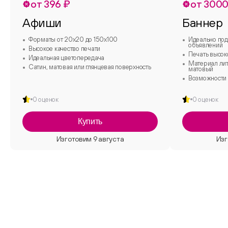
от 396 ₽
от 3000
Афиши
Баннер
Форматы от 20х20 до 150х100
Идеально под
объявлений
Высокое качество печати
Печать высок
Идеальная цветопередача
Материал лит
Сатин, матовая или глянцевая поверхность
матовый
Возможности 
0 оценок
0 оценок
Купить