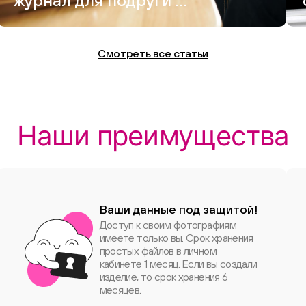
журнал для подруги —
и это вышло круче,
чем Vogue
Смотреть все статьи
Наши преимущества
Ваши данные под защитой!
Доступ к своим фотографиям
имеете только вы. Срок хранения
простых файлов в личном
кабинете 1 месяц. Если вы создали
изделие, то срок хранения 6
месяцев.