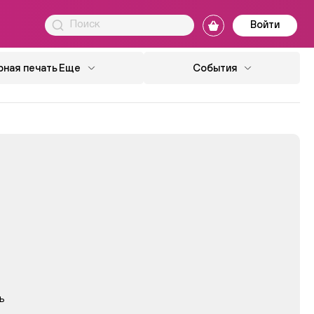
Войти
ная печать
Еще
События
ь