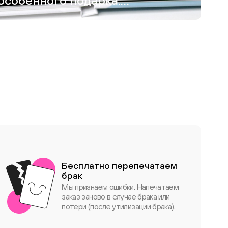
особенного подарка:
как я создавала
фотокнигу для
дедушки
Бесплатно перепечатаем
брак
Мы признаем ошибки. Напечатаем
заказ заново в случае брака или
потери (после утилизации брака).