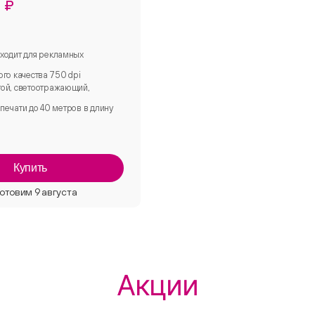
 ₽
ходит для рекламных
ого качества 750 dpi
ой, светоотражающий,
печати до 40 метров в длину
Купить
Акции