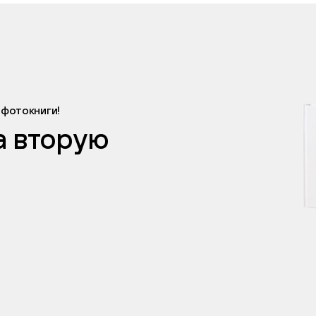
 фотокниги!
а вторую