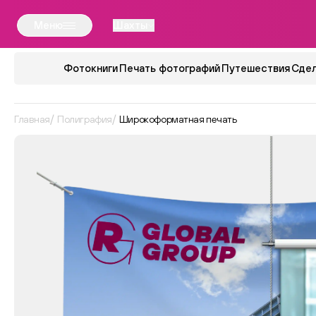
Меню
Шахты
Фотокниги
Печать фотографий
Путешествия
Сдел
Главная
Полиграфия
Широкоформатная печать