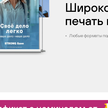
Широк
печать
Любые форматы под