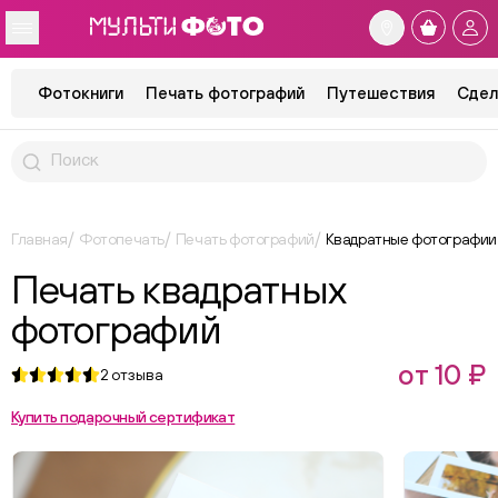
Фотокниги
Печать фотографий
Путешествия
Сдел
Главная
Фотопечать
Печать фотографий
Квадратные фотографии
Печать квадратных
фотографий
от 10 ₽
2
отзыва
Купить подарочный сертификат