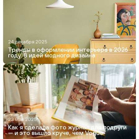
24 декабря 2025
Тренды в оформлении интерьера в 2026
году. 8 идей модного дизайна
23 мая 2025
Как я сделала фото журнал для подруги
— и это вышло круче, чем Vogue