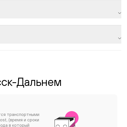
асск-Дальнем
тся транспортными
ost, (время и сроки
рода в который