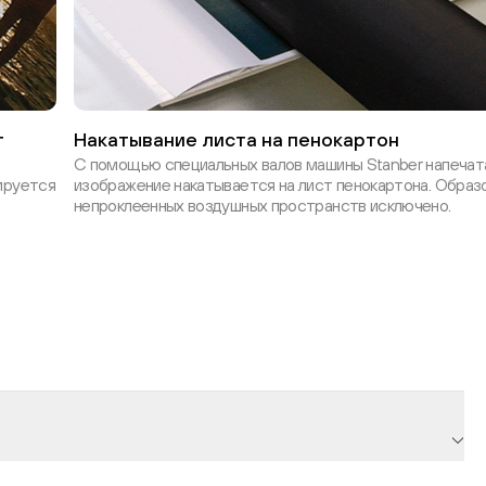
т
Накатывание листа на пенокартон
С помощью специальных валов машины Stanber напечат
ируется
изображение накатывается на лист пенокартона. Образ
непроклеенных воздушных пространств исключено.