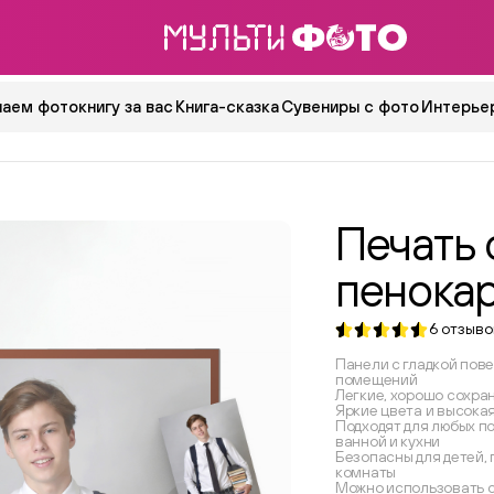
аем фотокнигу за вас
Книга-сказка
Сувениры с фото
Интерьер
Печать 
пенока
6
отзыво
Панели с гладкой пов
помещений
Легкие, хорошо сохра
Яркие цвета и высока
Подходят для любых п
ванной и кухни
Безопасны для детей, 
комнаты
Можно использовать с