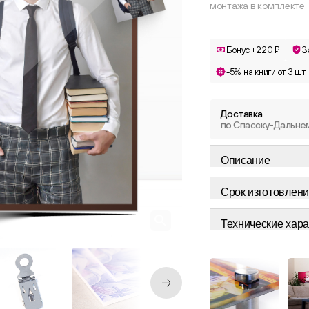
монтажа в комплекте
Бонус +220 ₽
З
-5% на книги от 3 шт
Доставка
по Спасску-Дальне
Описание
Срок изготовлени
Технические хара