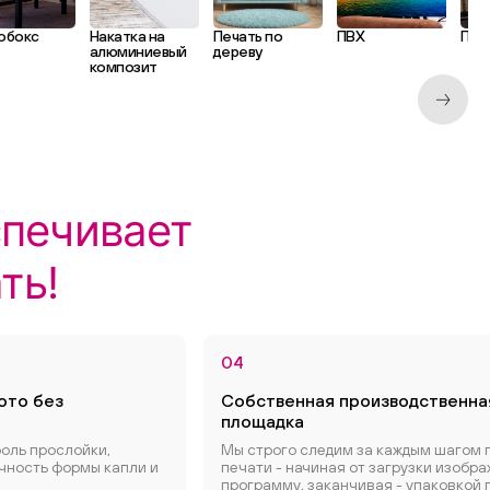
обокс
Накатка на
Печать по
ПВХ
Пла
алюминиевый
дереву
композит
спечивает
ть!
04
ото без
Собственная производственна
площадка
оль прослойки,
Мы строго следим за каждым шагом 
очность формы капли и
печати - начиная от загрузки изобра
программу, заканчивая - упаковкой 