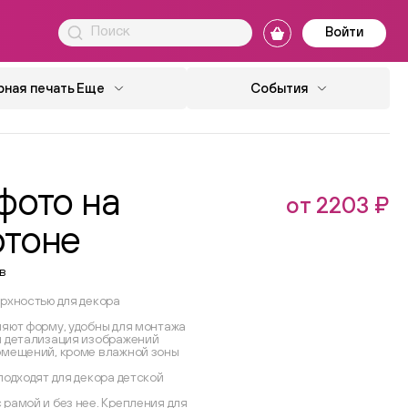
Войти
ная печать
Еще
События
фото на
от 2203 ₽
ртоне
в
ерхностью для декора
няют форму, удобны для монтажа
я детализация изображений
омещений, кроме влажной зоны
подходят для декора детской
 рамой и без нее. Крепления для