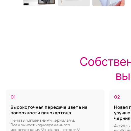
Собствен
вы
01
02
Высокоточная передача цвета на
Новая 
поверхности пенокартона
улучше
чернил
Печать пигментными чернилами.
Возможность одновременного
Актуаль
использования 9 каналов, то есть 9
изображ