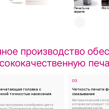
Печать на
Фот
акриле
ное производство обе
сококачественную печа
03
печатающая головка с
Четкость печати ф
нной точностью нанесения
смазывания
Автоматический контр
которая регулирует т
ная программа калибровки цвета
размещения капли.
ения. Программное обеспечение,