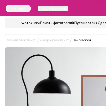
Меню
Спасск-Дальний
Фотокниги
Печать фотографий
Путешествия
Сдел
Главная
Фотопечать
Интерьерная печать
Пенокартон