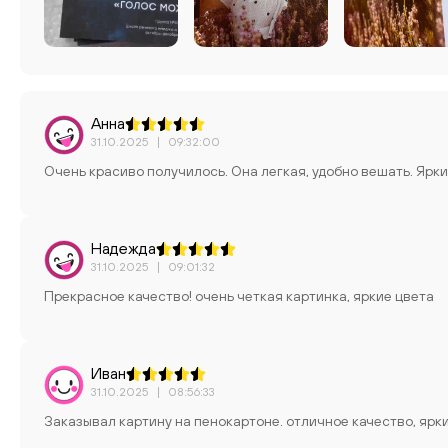
Анна
31.10.2025
|
09:32:00
Очень красиво получилось. Она легкая, удобно вешать. Ярк
Надежда
31.10.2025
|
09:01:32
Прекрасное качество! очень четкая картинка, яркие цвета
Иван
31.10.2025
|
08:56:33
Заказывал картину на пенокартоне. отличное качество, ярки