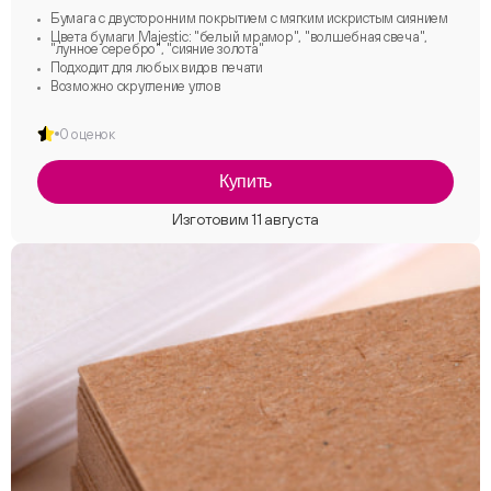
Бумага с двусторонним покрытием с мягким искристым сиянием
Цвета бумаги Majestic: "белый мрамор", "волшебная свеча",
"лунное серебро", "сияние золота"
Подходит для любых видов печати
Возможно скругление углов
0 оценок
Купить