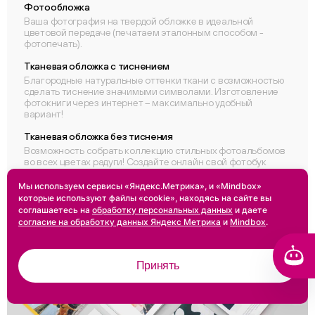
Фотообложка
Ваша фотография на твердой обложке в идеальной
цветовой передаче (печатаем эталонным способом -
фотопечать).
Тканевая обложка с тиснением
Благородные натуральные оттенки ткани с возможностью
сделать тиснение значимыми символами. Изготовление
фотокниги через интернет – максимально удобный
вариант!
Тканевая обложка без тиснения
Возможность собрать коллекцию стильных фотоальбомов
во всех цветах радуги! Создайте онлайн свой фотобук
через удобный конструктор. Купить – легко!
Мы используем сервисы «Яндекс.Метрика», и «Mindbox»
которые используют файлы «cookie», находясь на сайте вы
соглашаетесь на
обработку персональных данных
и даете
согласие на обработку данных Яндекс Метрика
и
Mindbox
.
Принять