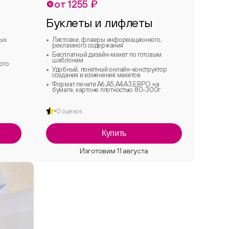
от 1255 ₽
Буклеты и лифлеты
бых
Листовки, флаеры информационного,
рекламного содержания
Бесплатный дизайн-макет по готовым
шаблонам
ого
Удобный, понятный онлайн-конструктор
создания и изменения макетов
Формат печати А6,А5,А4,А3,ЕВРО на
бумаге, картоне плотностью 80-300г
0 оценок
Купить