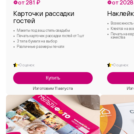
от 281 ₽
от 2028
Карточки рассадки
Наклей
гостей
Возможность 
Клеятся на вс
Макеты под ваш стиль свадьбы
Печать на ев
Печать карточек рассадки гостей от 1 шт
качества
3 типа бумаги на выбор
Различные размеры печати
0 оценок
0 оценок
Купить