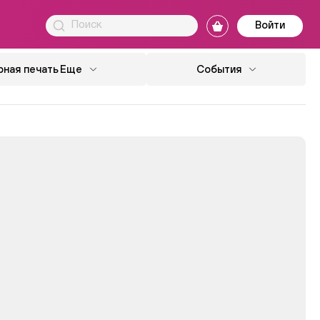
Войти
ная печать
Еще
События