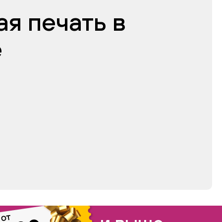
я печать в
е