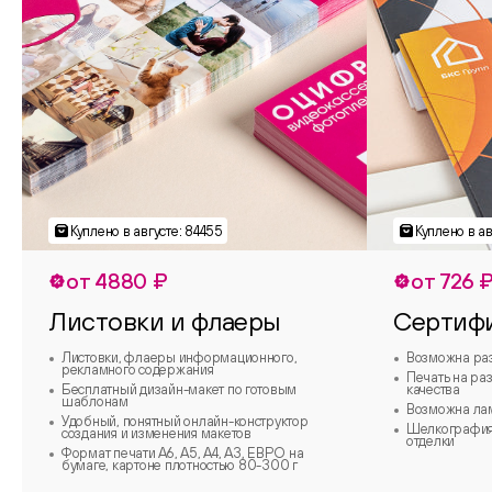
от 4880 ₽
от 726 
Листовки и флаеры
Сертиф
Листовки, флаеры информационного,
Возможна ра
рекламного содержания
Печать на ра
Бесплатный дизайн-макет по готовым
качества
шаблонам
Возможна ла
Удобный, понятный онлайн-конструктор
Шелкография,
создания и изменения макетов
отделки
Формат печати А6, А5, А4, А3, ЕВРО на
бумаге, картоне плотностью 80-300 г