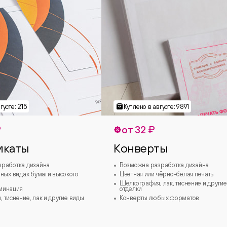
₽
от 32 ₽
икаты
Конверты
зработка дизайна
Возможна разработка дизайна
зных видах бумаги высокого
Цветная или чёрно-белая печать
Шелкография, лак, тиснение и другие
минация
отделки
 тиснение, лак и другие виды
Конверты любых форматов