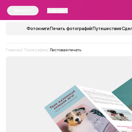
Меню
Тейково
Фотокниги
Печать фотографий
Путешествия
Сдел
Главная
Полиграфия
Листовая печать