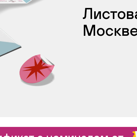
Листова
Москв