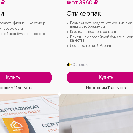
 ₽
от 3960 ₽
ки
Стикерпак
создать фирменные стикеры
Возможность создать стикеры из лю
ваших изображений
е поверхности
Клеятся на все поверхности
ропейской бумаге высокого
Печать на европейской бумаге высок
качества
Доставка по всей России
0 оценок
Купить
Купить