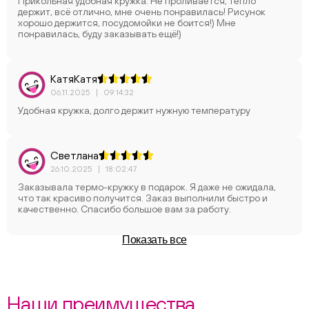
Прикольная удобная кружка. Не проливается, тепло
держит, всё отлично, мне очень понравилась! Рисунок
хорошо держится, посудомойки не боится!) Мне
понравилась, буду заказывать ещё!)
КатяКатя
06.11.2025
|
09:14:32
Удобная кружка, долго держит нужную температуру
Светлана
26.10.2025
|
18:02:47
Заказывала термо-кружку в подарок. Я даже не ожидала,
что так красиво получится. Заказ выполнили быстро и
качественно. Спасибо большое вам за работу.
Показать все
Наши преимущества