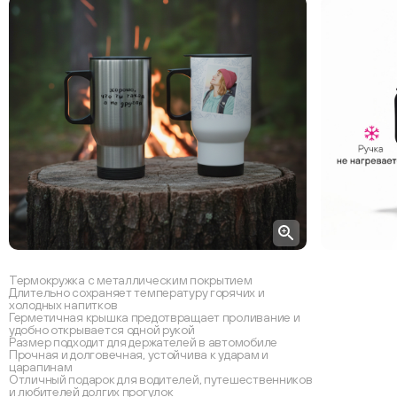
Термокружка с металлическим покрытием
Длительно сохраняет температуру горячих и
холодных напитков
Герметичная крышка предотвращает проливание и
удобно открывается одной рукой
Размер подходит для держателей в автомобиле
Прочная и долговечная, устойчива к ударам и
царапинам
Отличный подарок для водителей, путешественников
и любителей долгих прогулок