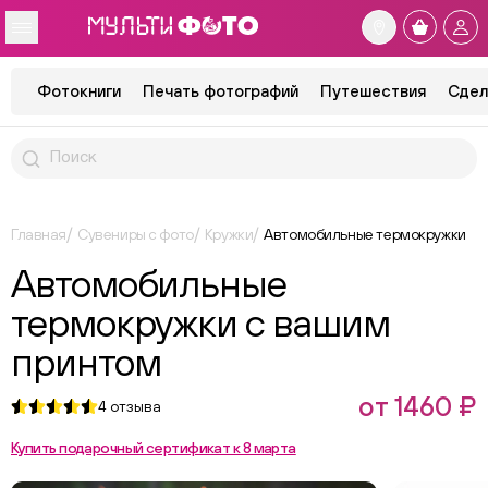
Фотокниги
Печать фотографий
Путешествия
Сдел
Главная
Сувениры с фото
Кружки
Автомобильные термокружки
Автомобильные
термокружки с вашим
принтом
от 1460 ₽
4
отзыва
Купить подарочный сертификат к 8 марта