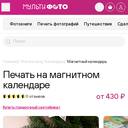
Фотокниги
Печать фотографий
Путешествия
Сдел
Главная
Фотопечать
Календари
Магнитный календарь
Печать на магнитном
календаре
от 430 ₽
0
отзывов
Купить подарочный сертификат