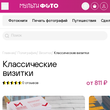
Фотокниги
Печать фотографий
Путешествия
Сдел
Главная
Полиграфия
Визитки
Классические визитки
Классические
визитки
от 811 ₽
0
отзывов