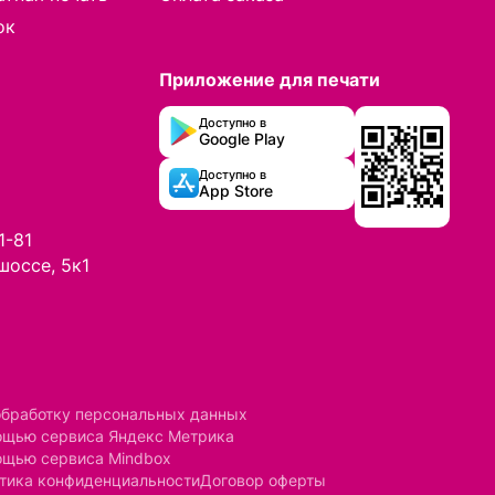
ок
Приложение для печати
Доступно в
Google Play
Доступно в
App Store
1-81
шоссе, 5к1
обработку персональных данных
мощью сервиса Яндекс Метрика
ощью сервиса Mindbox
тика конфиденциальности
Договор оферты