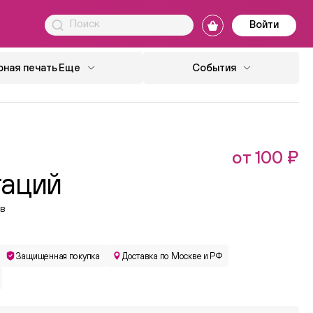
Войти
ная печать
Еще
События
от 100 ₽
таций
в
Защищенная покупка
Доставка по Москве и РФ