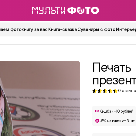
аем фотокнигу за вас
Книга-сказка
Сувениры с фото
Интерьер
Печать
презен
0
отзыво
Кешбэк +10 рублей
-5% на книги от 3 шт