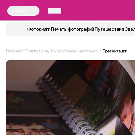
Меню
Урай
Фотокниги
Печать фотографий
Путешествия
Сдел
Главная
Полиграфия
Многостраничная печать
Презентации