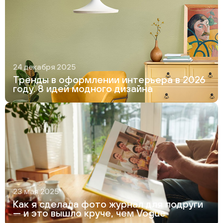
24 декабря 2025
Тренды в оформлении интерьера в 2026
году. 8 идей модного дизайна
23 мая 2025
Как я сделала фото журнал для подруги
— и это вышло круче, чем Vogue