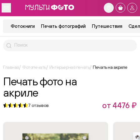
Фотокниги
Печать фотографий
Путешествия
Сдел
Главная
Фотопечать
Интерьерная печать
Печать на акриле
Печать фото на
акриле
от 4476 ₽
7
отзывов