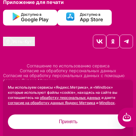
Приложение для печати
Доступно в
Доступно в
Google Play
App Store
Усть-Кут
Соглашение по использованию сервиса
Согласие на обработку персональных данных
Согласие на обработку персональных данных с помощью
сервиса Яндекс Метрика
Согласие на обработку персональных данных с помощью
Мы используем сервисы «Яндекс.Метрика», и «Mindbox»
сервиса Mindbox
которые используют файлы «cookie», находясь на сайте вы
Положение по обработке персональных данных
соглашаетесь на
обработку персональных данных
и даете
Политика конфиденциальности
Договор оферты
согласие на обработку данных Яндекс Метрика
и
Mindbox
.
Дизайн сделан в
Uprock
Принять
2005-2026 ©
Проектирование и SEO:
Baklenev SEO
Разработано в
Qualitica