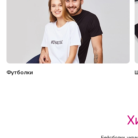
Футболки
Ш
Х
Бейсболки, укр