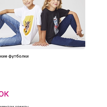
кие футболки
ок
лементом одежды