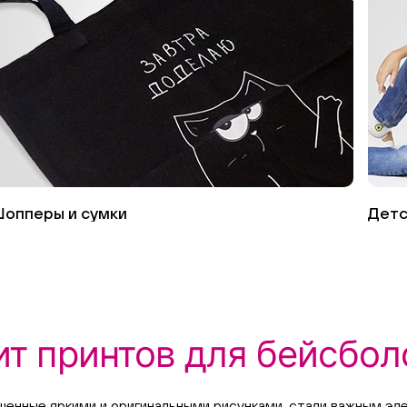
опперы и сумки
Детс
ит принтов для бейсбол
ашенные яркими и оригинальными рисунками, стали важным э