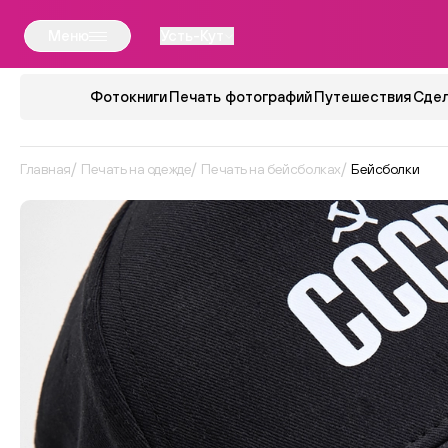
Меню
Усть-Кут
Фотокниги
Печать фотографий
Путешествия
Сдел
Главная
Печать на одежде
Печать на бейсболках
Бейсболки