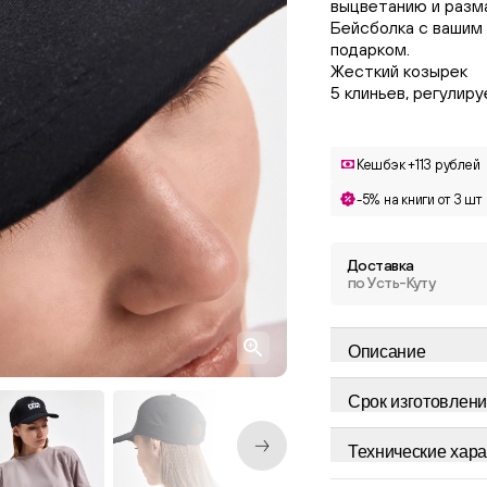
выцветанию и разм
Бейсболка с вашим
подарком.
Жесткий козырек
5 клиньев, регулир
Кешбэк +113 рублей
-5% на книги от 3 шт
Доставка
по Усть-Куту
Описание
Срок изготовлени
Технические хара