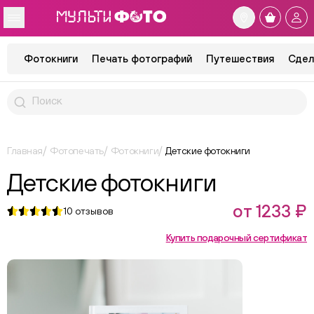
Фотокниги
Печать фотографий
Путешествия
Сдел
Главная
Фотопечать
Фотокниги
Детские фотокниги
Детские фотокниги
от 1233 ₽
10
отзывов
Купить подарочный сертификат