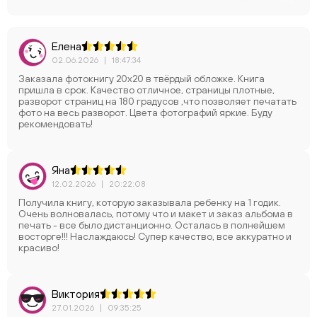
Елена
02.06.2026
|
18:47:34
Заказала фотокнигу 20х20 в твёрдый обложке. Книга
пришла в срок. Качество отличное, страницы плотные,
разворот страниц на 180 градусов ,что позволяет печатать
фото на весь разворот. Цвета фотографий яркие. Буду
рекомендовать!
Яна
12.02.2026
|
20:22:08
Получила книгу, которую заказывала ребенку на 1 годик.
Очень волновалась, потому что и макет и заказ альбома в
печать - все было дистанционно. Осталась в полнейшем
восторге!!! Наслаждаюсь! Супер качество, все аккуратно и
красиво!
Виктория
27.01.2026
|
09:35:25