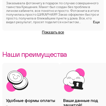
Заказывала фотокнигу в подарок по случаю совершенного
таинства Крещения. Макет был создан без проблем в
личном кабинете, все понятно и просто. Фотокнига в итоге
получилась просто ШИКАРНАЯ!!! Заказ оформлен быстро и
просто, получила в ближайшем пункте у дома. Все, кто
видел результат, просят поделится контактом
Еще
организации. Очень советую! Бумага очень плотная,
изображения яркие, красочные. Обращалась первый раз и
Показать все
теперь думаю над следующим макетом. Спасибо за срок
выполнения работ, качество услуг. Цена полностью
оправдывает качество.
Наши преимущества
Удобные формы оплаты
Ваши данные под
защитой!