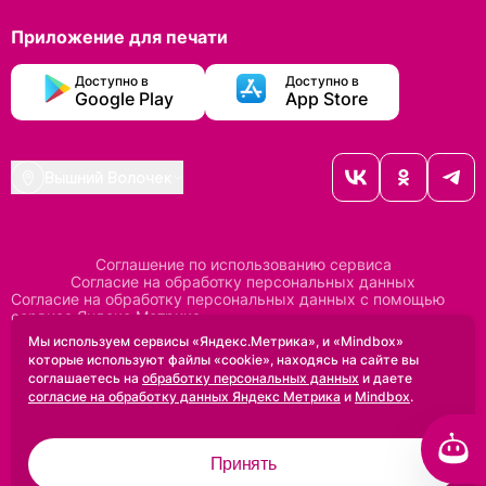
Приложение для печати
Доступно в
Доступно в
Google Play
App Store
Вышний Волочек
Соглашение по использованию сервиса
Согласие на обработку персональных данных
Согласие на обработку персональных данных с помощью
сервиса Яндекс Метрика
Согласие на обработку персональных данных с помощью
Мы используем сервисы «Яндекс.Метрика», и «Mindbox»
сервиса Mindbox
которые используют файлы «cookie», находясь на сайте вы
Положение по обработке персональных данных
соглашаетесь на
обработку персональных данных
и даете
Политика конфиденциальности
Договор оферты
согласие на обработку данных Яндекс Метрика
и
Mindbox
.
Дизайн сделан в
Uprock
Принять
2005-2026 ©
Проектирование и SEO:
Baklenev SEO