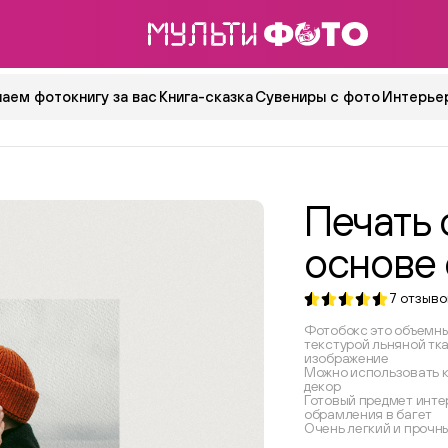
аем фотокнигу за вас
Книга-сказка
Сувениры с фото
Интерьер
Печать 
основе
7
отзыво
Фотобокс это объемны
текстурой льняной тк
изображение
Можно использовать к
декор
Готовый предмет инте
обрамления в багет
Очень легкий и прочн