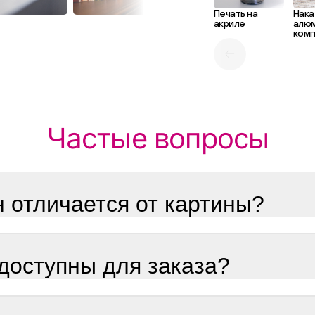
Печать на
Нака
акриле
алю
комп
Частые вопросы
н отличается от картины?
доступны для заказа?