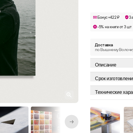
Бонус +422 ₽
З
-5% на книги от 3 шт
Доставка
по Вышнему Волочк
Описание
Срок изготовлени
Технические хара