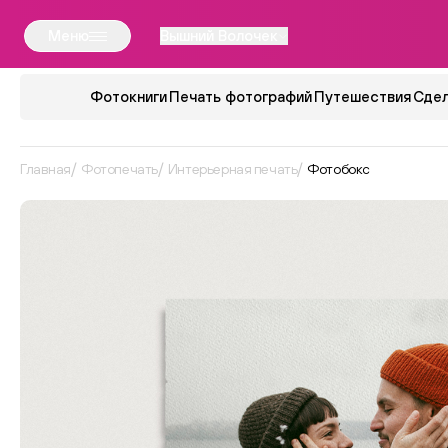
Меню
Вышний Волочек
Фотокниги
Печать фотографий
Путешествия
Сдел
Главная
Фотопечать
Интерьерная печать
Фотобокс