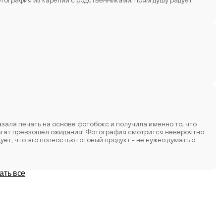
тография из карелии с родственниками, прям душу радует
зала печать на основе фотобокс и получила именно то, что
ультат превзошел ожидания! Фотография смотрится невероятно
ать все