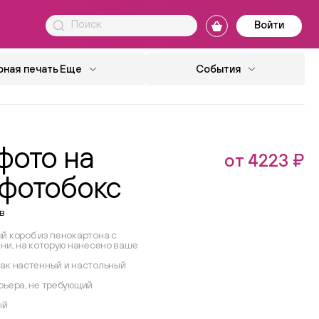
Войти
ная печать
Еще
События
фото на
от 4223 ₽
 фотобокс
в
й короб из пенокартона с
ани, на которую нанесено ваше
ак настенный и настольный
рьера, не требующий
ый