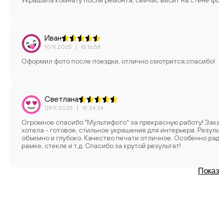
Украшала комнату после ремонта, сейчас висит на стене фо
Иван
10.11.2025
|
13:16:58
Оформил фото после поездки, отлично смотрится,спасибо!
Светлана
09.11.2025
|
15:24:24
Огромное спасибо "Мультифото" за прекрасную работу! Зака
хотела - готовое, стильное украшение для интерьера. Рез
объемно и глубоко. Качество печати отличное. Особенно радует, что это полностью готовый продукт - не нужно думать о
рамке, стекле и т.д. Спасибо за крутой результат!
Показ