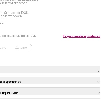
ана в фотогалерее
рсайз: хлопок 100%
 полиэстер 50%
аз:
я со скидками по акциям.
Подарочный сертификат
ские
Детские
я и доставка
ктеристики