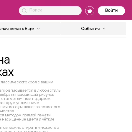
Войти
ная печать
Еще
События
на
ках
классического кроя с вашим
егко вписывается в любой стиль
 выбрать подходящий рисунок
 стать отличным подарком,
актеру и увлечениям
з мягкого дышащего хлопкового
ачества
ся методом прямой печати.
е насыщенные цвета и чёткие
нтом можно стирать множество
рескается и не выцветает