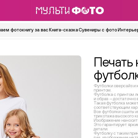
аем фотокнигу за вас
Книга-сказка
Сувениры с фото
Интерьер
Печать 
футбол
Футболки оверсайз и 
принтом.
Футболка с принтом л
и образ — достаточно
Такая футболка может
соответствующим хар
Все футболки сшиты и
трикотажа высокого к
Изображение наносит
Это гарантирует ярки
детали.
Футболку с таким при
раз, изображение не т