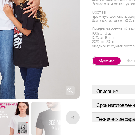
Размерная сетка указ
Состав:
премиум, детская, ове
базовая: хлопок 50%,
Скидки за оптовый зак
10% от 3 шт
15% от 10 шт
20% от 20 шт
скидка не суммируетс
Мужские
Жен
Описание
Срок изготовлени
Технические хара