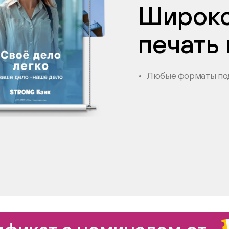
Широк
печать
Любые форматы под