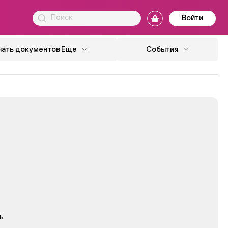
Войти
чать документов
Еще
События
ь