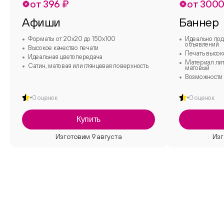
от 396 ₽
от 3000
Афиши
Баннер
Форматы от 20х20 до 150х100
Идеально под
объявлений
Высокое качество печати
Печать высок
Идеальная цветопередача
Материал лит
Сатин, матовая или глянцевая поверхность
матовый
Возможности 
0 оценок
0 оценок
Купить