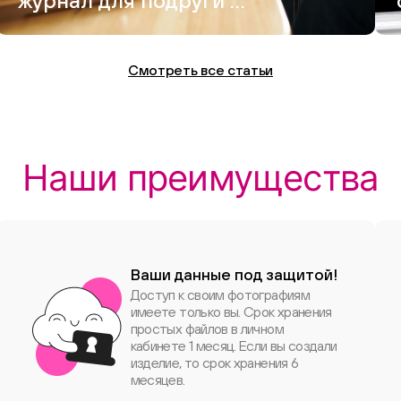
журнал для подруги —
и это вышло круче,
чем Vogue
Смотреть все статьи
Наши преимущества
Ваши данные под защитой!
Доступ к своим фотографиям
имеете только вы. Срок хранения
простых файлов в личном
кабинете 1 месяц. Если вы создали
изделие, то срок хранения 6
месяцев.