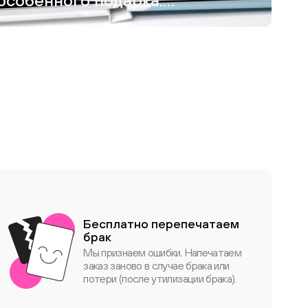
особенного подарка:
как я создавала
фотокнигу для
дедушки
Бесплатно перепечатаем
брак
Мы признаем ошибки. Напечатаем
заказ заново в случае брака или
потери (после утилизации брака).