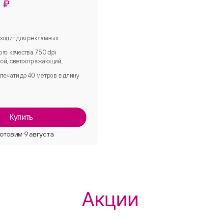
 ₽
ходит для рекламных
ого качества 750 dpi
ой, светоотражающий,
печати до 40 метров в длину
Купить
Акции