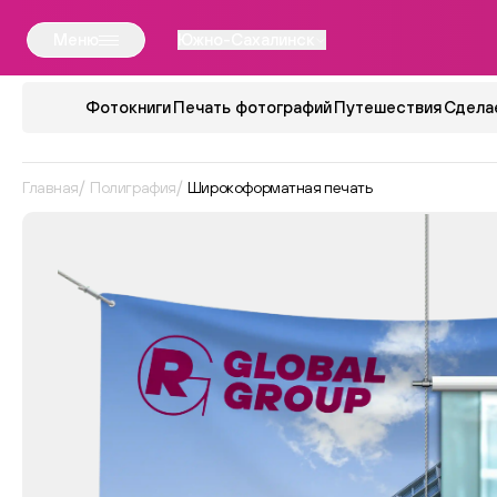
Меню
Южно-Сахалинск
Фотокниги
Печать фотографий
Путешествия
Сдела
Главная
Полиграфия
Широкоформатная печать