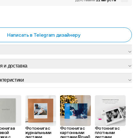
Написать в Telegram дизайнеру
я и доставка
ктеристики
книга в
Фотокнига с
Фотокнига с
Фотокнига с
евой
журнальными
картонными
плотными
жке с
листами
листами (Royal)
листами