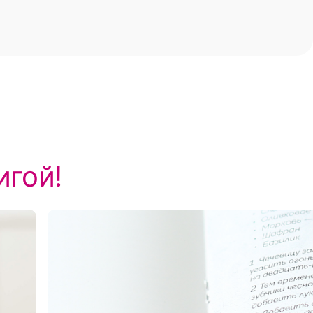
игой!