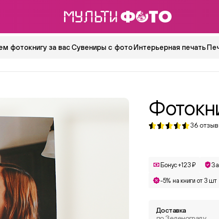
ем фотокнигу за вас
Сувениры с фото
Интерьерная печать
Пе
Фотокн
36
отзыв
Бонус +123 ₽
За
-5% на книги от 3 шт
Доставка
по Зеленограду