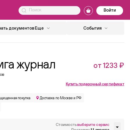
Войти
чать документов
Еще
События
ига журнал
от 1233 ₽
ов
Купить подарочный сертификат
щищенная покупка
Доставка по Москве и РФ
Стоимость
выберите сервис
Доставим
11 августа