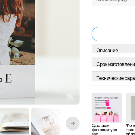
Описание
Срок изготовлени
Технические хара
Сделаем
Фото
фотокнигу за
ткан
вас
обло