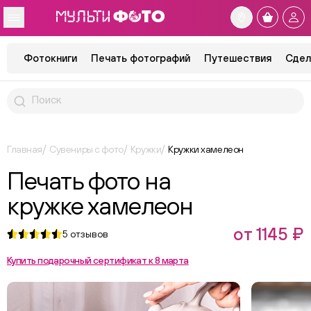
Фотокниги
Печать фотографий
Путешествия
Сдел
Главная
Сувениры с фото
Кружки
Кружки хамелеон
Печать фото на
кружке хамелеон
от 1145 ₽
5
отзывов
Купить подарочный сертификат к 8 марта