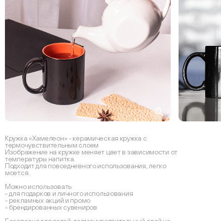
Кружка «Хамелеон» - керамическая кружка с
термочувствительным слоем
Изображение на кружке меняет цвет в зависимости от
температуры напитка.
Подходит для повседневного использования, легко
моется.
Можно использовать
- для подарков и личного использования
- рекламных акций и промо
- брендированных сувениров