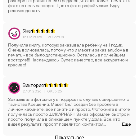
разворот страниц на 180 градусов ,что позволяет печатать
фото на весь разворот. Цвета фотографий яркие. Буду
рекомендовать!
Яна
12.02.2026
|
20:22:08
Получила книгу, которую заказывала ребенку на 1 годик.
Очень волновалась, потому что и макет и заказ альбома в
печать - все было дистанционно. Осталась в полнейшем
восторге!!! Наслаждаюсь! Супер качество, все аккуратно и
красиво!
Виктория
27.01.2026
|
09:35:25
Заказывала фотокнигу в подарок по случаю совершенного
таинства Крещения. Макет был создан без проблем в
личном кабинете, все понятно и просто. Фотокнига в итоге
получилась просто ШИКАРНАЯ!!! Заказ оформлен быстро и
просто, получила в ближайшем пункте у дома. Все, кто
видел результат, просят поделится контактом
Еще
организации. Очень советую! Бумага очень плотная,
изображения яркие, красочные. Обращалась первый раз и
Показать все