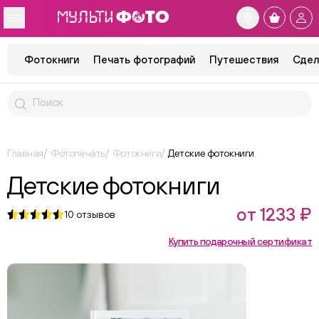
Фотокниги
Печать фотографий
Путешествия
Сдел
Главная
Фотопечать
Фотокниги
Детские фотокниги
Детские фотокниги
от 1233 ₽
10
отзывов
Купить подарочный сертификат