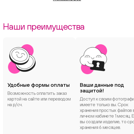
теперь думаю над следующим макетом. Спасибо за срок
выполнения работ, качество услуг. Цена полностью
оправдывает качество.
Наши преимущества
Удобные формы оплаты
Ваши данные под
защитой!
Возможность оплатить заказ
картой на сайте или переводом
Доступ к своим фотограф
на р/сч.
имеете только вы. Срок
хранения простых файлов 
личном кабинете 1 месяц. 
вы создали изделие, то ср
хранения 6 месяцев.