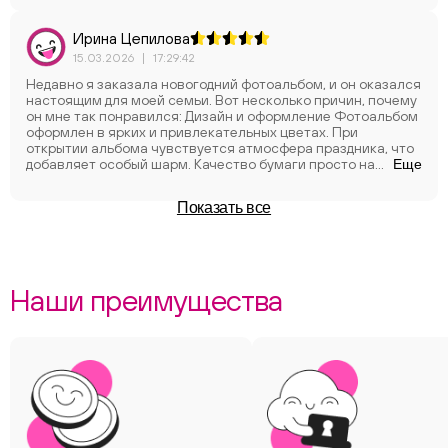
Ирина Цепилова
15.03.2026
|
17:29:42
Недавно я заказала новогодний фотоальбом, и он оказался
настоящим для моей семьи. Вот несколько причин, почему
он мне так понравился: Дизайн и оформление Фотоальбом
оформлен в ярких и привлекательных цветах. При
открытии альбома чувствуется атмосфера праздника, что
добавляет особый шарм. Качество бумаги просто на
Еще
высоте! Она плотная, отлично подходит для фотографии. Я
была приятно удивлена, что изображения не бледнеют. Это
Показать все
отличный подарок для родных и близких. Новый год — это
время, когда хочется делиться радостью и теплом. Такой
альбом станет отличным местом для хранения памятных
моментов, запечатленных на фото, и согреет сердца в
холодные зимние вечера. Если вы ищете идеальный
Наши преимущества
фотоальбом на новогоднюю тематику, я с уверенностью
могу рекомендовать этот! Он не только красивый и
качественный, но и наполнен духом праздника. Не упустите
шанс сохранить ваши зимние воспоминания в таком
прекрасном оформлении!