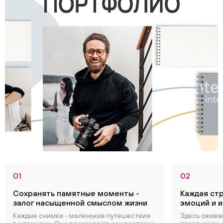
01
02
Сохранять памятные моменты -
Каждая ст
залог насыщенной смыслом жизни
эмоций и 
Каждые снимки - маленькие путешествия
Здесь ожива