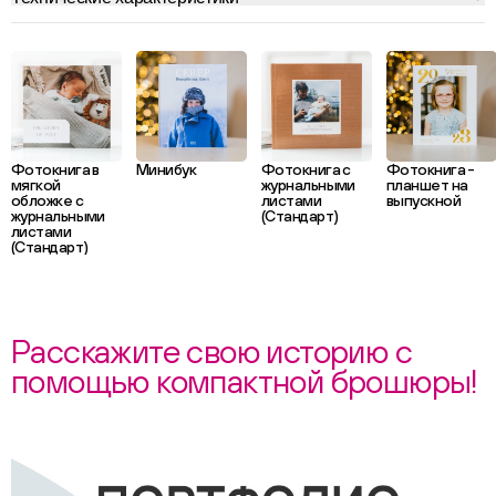
Фотокнига в
Минибук
Фотокнига с
Фотокнига -
мягкой
журнальными
планшет на
обложке с
листами
выпускной
журнальными
(Стандарт)
листами
(Стандарт)
Расскажите свою историю с
помощью компактной брошюры!