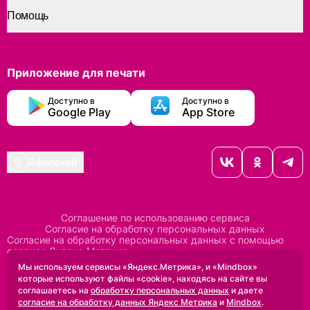
Помощь
Приложение для печати
Доступно в
Доступно в
Google Play
App Store
Афипский
Соглашение по использованию сервиса
Согласие на обработку персональных данных
Согласие на обработку персональных данных с помощью
сервиса Яндекс Метрика
Согласие на обработку персональных данных с помощью
Мы используем сервисы «Яндекс.Метрика», и «Mindbox»
сервиса Mindbox
которые используют файлы «cookie», находясь на сайте вы
Положение по обработке персональных данных
соглашаетесь на
обработку персональных данных
и даете
Политика конфиденциальности
Договор оферты
согласие на обработку данных Яндекс Метрика
и
Mindbox
.