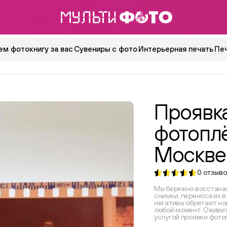
ем фотокнигу за вас
Сувениры с фото
Интерьерная печать
Пе
Проявк
фотоплё
Москве
0
отзыво
Мы бережно восстана
снимки, перенося их 
негативы обретают нов
любой момент. Оживи
услугой проявки фото