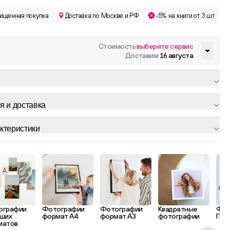
ищенная покупка
Доставка по Москве и РФ
-5% на книги от 3 шт
Стоимость
выберите сервис
Доставим
16 августа
я и доставка
ктеристики
ографии
Фотографии
Фотографии
Квадратные
Фот
ших
формат А4
формат А3
фотографии
Пол
матов