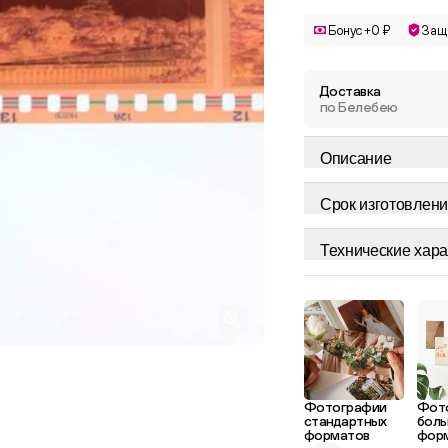
Бонус +0 ₽
Защ
Доставка
по Белебею
Описание
Срок изготовлени
Технические хара
Фотографии
Фот
стандартных
боль
форматов
фор