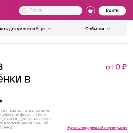
Войти
чать документов
Еще
События
а
от 0 ₽
нки в
в
вливаем ваши аналоговые
в цифровой формат. Ваши
ую жизнь, доступную вам в
те воспоминания с нашей
плёнки.
Купить подарочный сертификат