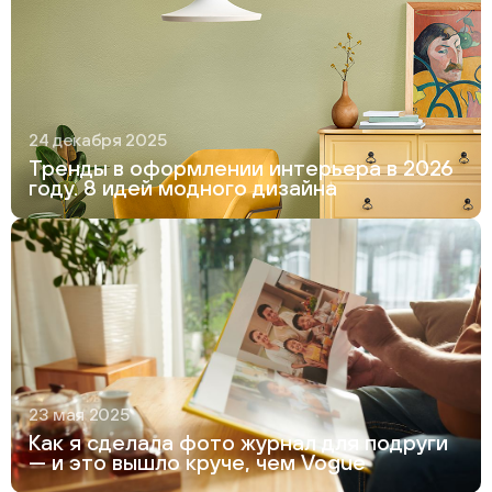
24 декабря 2025
Тренды в оформлении интерьера в 2026
году. 8 идей модного дизайна
23 мая 2025
Как я сделала фото журнал для подруги
— и это вышло круче, чем Vogue