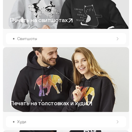
Печать на свитшотах
Свитшоты
Печать на толстовках и худи
Худи