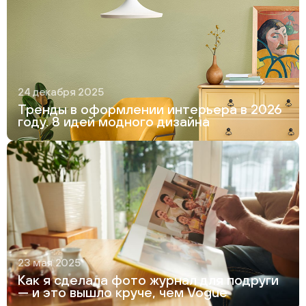
24 декабря 2025
Тренды в оформлении интерьера в 2026
году. 8 идей модного дизайна
23 мая 2025
Как я сделала фото журнал для подруги
— и это вышло круче, чем Vogue