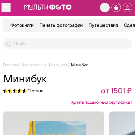
Фотокниги
Печать фотографий
Путешествия
Сдел
Главная
Фотопечать
Фотокниги
Минибук
Минибук
от 1501 ₽
21
отзыв
Купить подарочный сертификат