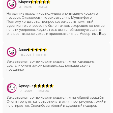
Мария
13.11.2025
|
14:33:23
На один из праздников получила очень милую кружку в
подарок. Оказалось, что заказывали в Мультифото.
Поэтому когда встал вопрос где заказать памятный
сувенир, то вопросов не было, так как в хорошем качестве
печати уверенна. Кружка год в активной эксплуатации, а
она все такая же яркая и привлекательная. Ассортимент
Еще
расширяется. что очень радует! В этот раз выбор пал на
такую милую и чудесную кружку с фигурной ручкой.
Спасибо!
Анна
11.11.2025
|
11:58:15
Заказывала парные кружки родителям на годовщину,
сделали очень ярко и красиво, жду реакции уже на
празднике
Ариадна
10.11.2025
|
12:33:00
Заказывала парные кружки родителям на юбилей свадьбы.
Очень тронуты, качество печати отличное, рисунок яркий и
не стирается. Спасибо за тёплый и душевный подарок!