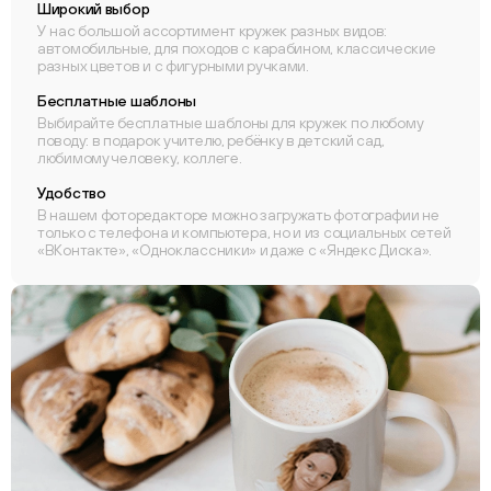
Широкий выбор
У нас большой ассортимент кружек разных видов:
автомобильные, для походов с карабином, классические
разных цветов и с фигурными ручками.
Бесплатные шаблоны
Выбирайте бесплатные шаблоны для кружек по любому
поводу: в подарок учителю, ребёнку в детский сад,
любимому человеку, коллеге.
Удобство
В нашем фоторедакторе можно загружать фотографии не
только с телефона и компьютера, но и из социальных сетей
«ВКонтакте», «Одноклассники» и даже с «Яндекс Диска».