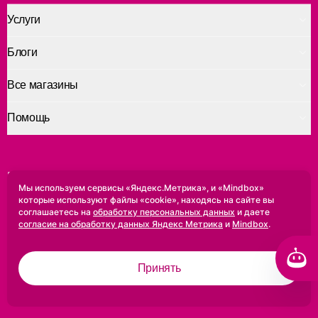
Услуги
Блоги
Все магазины
Помощь
Приложение для печати
Мы используем сервисы «Яндекс.Метрика», и «Mindbox»
которые используют файлы «cookie», находясь на сайте вы
Доступно в
Доступно в
соглашаетесь на
обработку персональных данных
и даете
Google Play
App Store
согласие на обработку данных Яндекс Метрика
и
Mindbox
.
Кострома
Принять