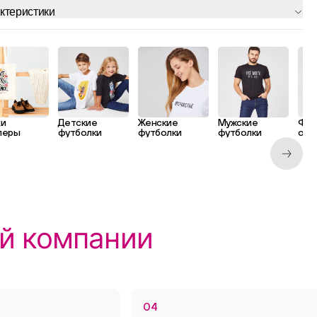
ктеристики
ки
Детские
Женские
Мужские
Фут
перы
футболки
футболки
футболки
ове
й компании
04