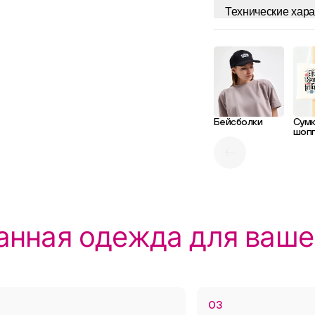
Технические хара
Бейсболки
Сум
шоп
м аспектом
нда. У нас вы
ак же подобрать
анная одежда для ваше
да.
03