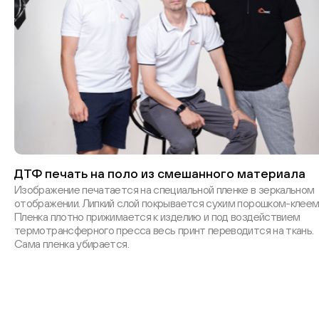
ДТФ печать на поло из смешанного материала
Изображение печатается на специальной пленке в зеркальном
отображении. Липкий слой покрывается сухим порошком-клеем
Пленка плотно прижимается к изделию и под воздействием
термотрансферного пресса весь принт переводится на ткань.
Сама пленка убирается.