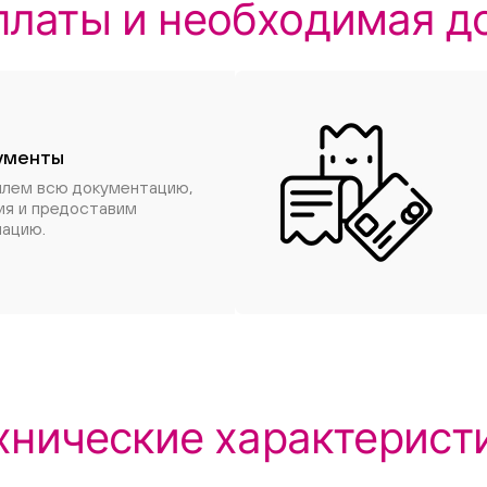
платы и необходимая д
ументы
шлем всю документацию,
ия и предоставим
ацию.
хнические характерист