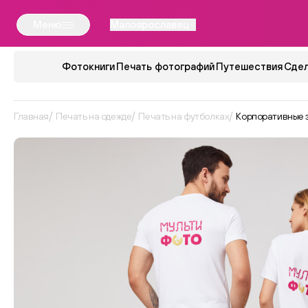
Меню
Малоярославец
Фотокниги
Печать фотографий
Путешествия
Сдел
Главная
Печать на одежде
Печать на футболках
Корпоративные 