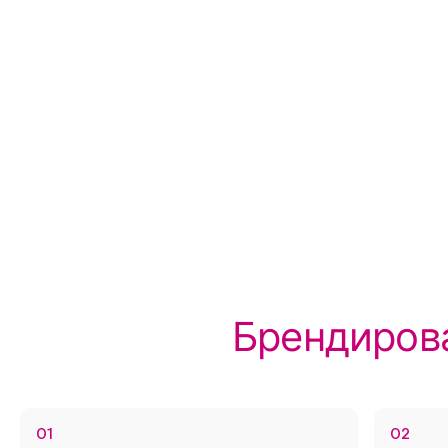
Брендирование футболок с логотипом является важны
поддержания корпоративного стиля и узнаваемости бре
можете не только напечатать логотип на одежде, но т
Брендиров
цвета форменной одежды в тон айдентики вашего брен
01
02