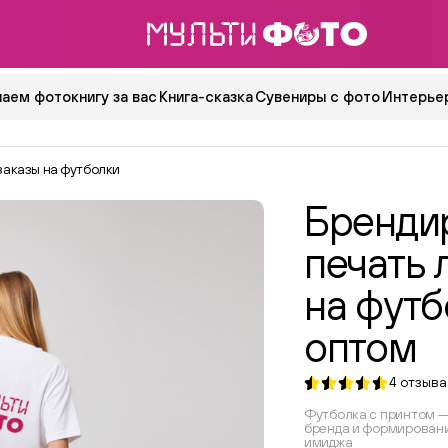
аем фотокнигу за вас
Книга-сказка
Сувениры с фото
Интерьер
заказы на футболки
Бренди
печать 
на футб
оптом
4
отзыва
Футболка с принтом 
бренда и формировани
имиджа