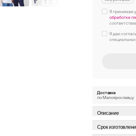
Я принимаю 
обработке п
соответстви
Я даю соглас
специальных
Доставка
по Малоярославцу
Описание
Срок изготовлени