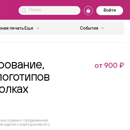
Войти
ная печать
Еще
События
рование,
от 900 ₽
логотипов
олках
— инструмент продвижения
я единого корпоративного