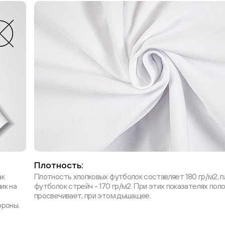
Плотность:
ак
Плотность хлопковых футболок составляет 180 гр/м2, 
ик на
футболок стрейч - 170 гр/м2. При этих показателях поло
просвечивает, при этом дышащее.
ороны.