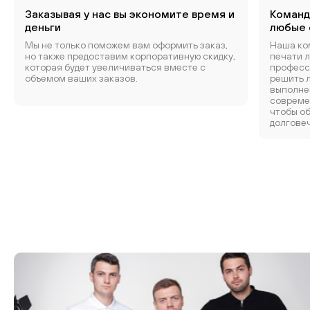
Заказывая у нас вы экономите время и
Команд
деньги
любые 
Мы не только поможем вам оформить заказ,
Наша ко
но также предоставим корпоративную скидку,
печати л
которая будет увеличиваться вместе с
професс
объемом ваших заказов.
решить 
выполне
совреме
чтобы о
долговеч