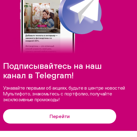
Подписывайтесь на наш
канал в Telegram!
Узнавайте первыми об акциях, будьте в центре новостей
Мультифото, знакомьтесь с портфолио, получайте
эксклюзивные промокоды!
Перейти