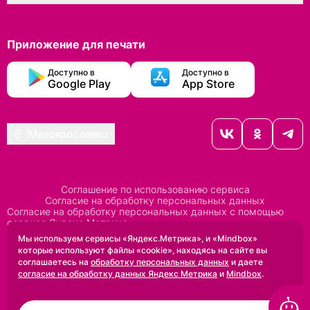
Приложение для печати
Доступно в
Доступно в
Google Play
App Store
Малоярославец
Соглашение по использованию сервиса
Согласие на обработку персональных данных
Согласие на обработку персональных данных с помощью
сервиса Яндекс Метрика
Согласие на обработку персональных данных с помощью
Мы используем сервисы «Яндекс.Метрика», и «Mindbox»
сервиса Mindbox
которые используют файлы «cookie», находясь на сайте вы
Положение по обработке персональных данных
соглашаетесь на
обработку персональных данных
и даете
Политика конфиденциальности
Договор оферты
согласие на обработку данных Яндекс Метрика
и
Mindbox
.