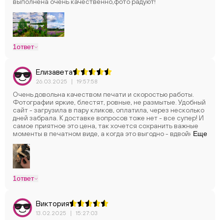
выполнена очень качественно,фото радуют!
1
ответ
Елизавета
26.03.2025
|
19:57:58
Очень довольна качеством печати и скоростью работы.
Фотографии яркие, блестят, ровные, не размытые. Удобный
сайт - загрузила в пару кликов, оплатила, через несколько
дней забрала. К доставке вопросов тоже нет - все супер! И
самое приятное это цена, так хочется сохранить важные
моменты в печатном виде, а когда это выгодно - вдвойне
Еще
приятно! В общем спасибо за вашу работу.
1
ответ
Виктория
13.02.2025
|
15:27:03