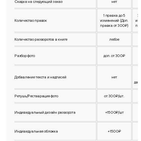
Скидка на следующий заказ
нет
1 правка до 5
2 
Количество правок
изменений (Доп.
из
правка от 300₽)
пр
Количество разворотов в книге
любое
Разбор фото
доп. от 300₽
д
Добавление текста и надписей
нет
с
дале
Ретушь/Реставрация фото
от 300₽/шт.
Индивидуальный дизайн разворота
+1500₽/шт
Индивидуальная обложка
+1500₽