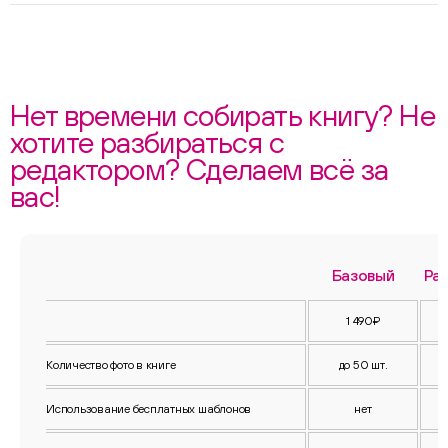
Нет времени собирать книгу? Не
хотите разбираться с
редактором? Сделаем всё за
вас!
Базовый
Ра
1 490₽
Количество фото в книге
до 50 шт.
Использование бесплатных шаблонов
нет