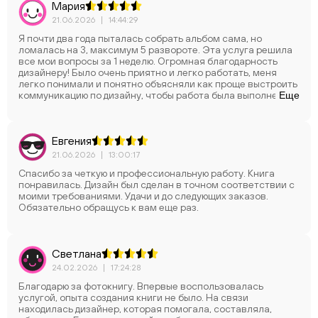
Мария
21.06.2026
|
14:44:29
Я почти два года пыталась собрать альбом сама, но
ломалась на 3, максимум 5 развороте. Эта услуга решила
все мои вопросы за 1 неделю. Огромная благодарность
дизайнеру! Было очень приятно и легко работать, меня
легко понимали и понятно объясняли как проще выстроить
коммуникацию по дизайну, чтобы работа была выполнена
Еще
так, как я это вижу. Правок было совсем немного, так как
изначально дизайнером была проделана качественная
работа, сделанная от души, ответственно, с любовью.
Евгения
Рекомендую услугу от всего сердца.
21.06.2026
|
13:00:17
Спасибо за четкую и профессиональную работу. Книга
понравилась. Дизайн был сделан в точном соответствии с
моими требованиями. Удачи и до следующих заказов.
Обязательно обращусь к вам еще раз.
Светлана
24.02.2026
|
17:24:28
Благодарю за фотокнигу. Впервые воспользовалась
услугой, опыта создания книги не было. На связи
находилась дизайнер, которая помогала, составляла,